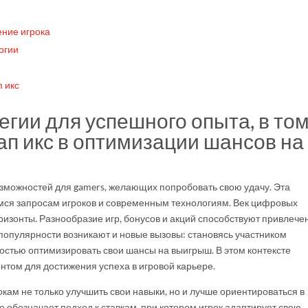
ение игрока
огии
 икс
гии для успешного опыта, в то
ап икс в оптимизации шансов на
можностей для gamers, желающих попробовать свою удачу. Эта
мся запросам игроков и современным технологиям. Век цифровых
ризонты. Разнообразие игр, бонусов и акций способствуют привлеч
 популярности возникают и новые вызовы: становясь участником
мостью оптимизировать свои шансы на выигрыш. В этом контексте
нтом для достижения успеха в игровой карьере.
окам не только улучшить свои навыки, но и лучше ориентироваться в
 обозначает подход к ставкам, при котором игрок адаптирует свою