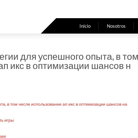
Inicio
Nosotros
гии для успешного опыта, в то
ап икс в оптимизации шансов н
а, в том числе использование ап икс в оптимизации шансов на
ть игры
ами