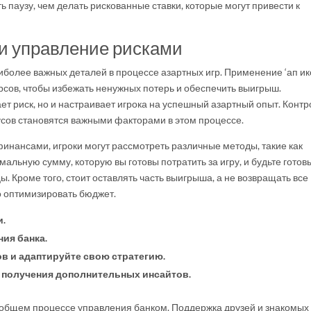
ь паузу, чем делать рискованные ставки, которые могут привести к
и управление рисками
более важных деталей в процессе азартных игр. Применение ‘ап ик
сов, чтобы избежать ненужных потерь и обеспечить выигрыш.
ет риск, но и настраивает игрока на успешный азартный опыт. Контр
усов становятся важными факторами в этом процессе.
инансами, игроки могут рассмотреть различные методы, такие как
альную сумму, которую вы готовы потратить за игру, и будьте готов
цы. Кроме того, стоит оставлять часть выигрыша, а не возвращать все
о оптимизировать бюджет.
и.
ия банка.
в и адаптируйте свою стратегию.
 получения дополнительных инсайтов.
в общем процессе управления банком. Поддержка друзей и знакомых