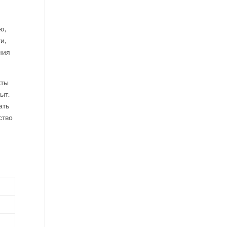
ю,
и,
ния
кты
ыт.
ать
ство