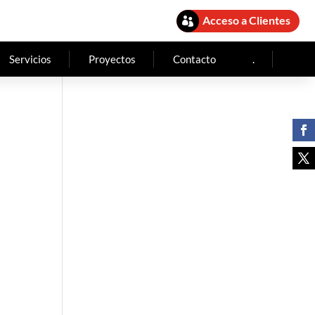
Acceso a Clientes

Servicios
Proyectos
Contacto
.
м