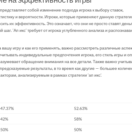
я представляет собой изменение подхода игрока к выбору ставок,
тистику и вероятности. Игроки, которые применяют данную стратеги
ить их эффективность. Это означает, что они не просто ставят деньг
 шаг. ‘Ап икс’ требует от игрока углубленного анализа и распознава
на вашу игру и как его применять, важно рассмотреть различные аспе
учитывать индивидуальные предпочтения игрока, его стиль игры и оп
разумевает обращение внимания на все детали. Также важно учитыв
 предсказуемые результаты, в то время как другие — большее количе
акторам, анализируемым в рамках стратегии ‘ап икс’.
47.37%
52.63%
42%
58%
50%
50%