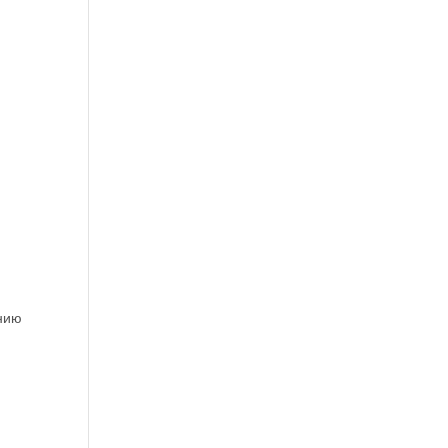
м
ению