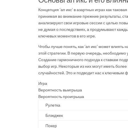
Концепция ‘ап икс’ в азартных играх как такова
принимая во внимание прежние результаты, ста
анализируют свои игровые сессии с целью повыс
не думая о последствиях, а продумывают каждый
ключевых моментов в его игре.
Чтобы лучше понять, как ‘ап икс’ может влиять 
этой стратегии. В первую очередь, необходимо 
Создание гармоничного подхода к ставкам под
выбор игр. Некоторые из них могут иметь более
случайностей. Это и подводит нас к ключевым ф
Игра
Вероятность выигрыша
Вероятность проигрыша
Рулетка
Блэкджек
Покер