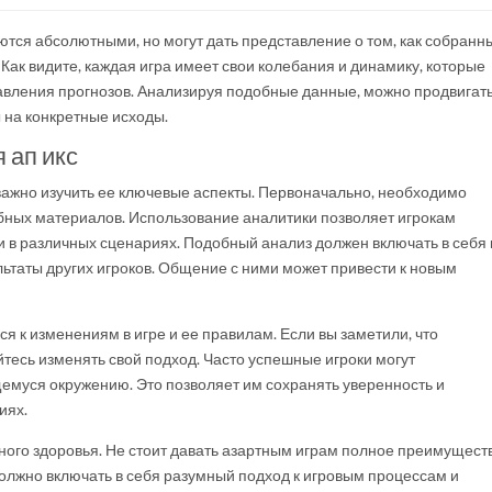
ются абсолютными, но могут дать представление о том, как собранн
 Как видите, каждая игра имеет свои колебания и динамику, которые
ставления прогнозов. Анализируя подобные данные, можно продвигат
 на конкретные исходы.
 ап икс
важно изучить ее ключевые аспекты. Первоначально, необходимо
ебных материалов. Использование аналитики позволяет игрокам
 в различных сценариях. Подобный анализ должен включать в себя
льтаты других игроков. Общение с ними может привести к новым
я к изменениям в игре и ее правилам. Если вы заметили, что
йтесь изменять свой подход. Часто успешные игроки могут
муся окружению. Это позволяет им сохранять уверенность и
иях.
ьного здоровья. Не стоит давать азартным играм полное преимущест
должно включать в себя разумный подход к игровым процессам и