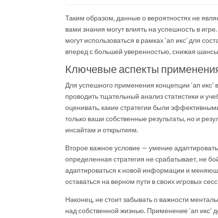
Таким образом, данные о вероятностях не явля
вами знания могут влиять на успешность в игре.
могут использоваться в рамках ‘ап икс’ для со
вперед с большей уверенностью, снижая шансы
Ключевые аспекты применения
Для успешного применения концепции ‘ап икс’ 
проводить тщательный анализ статистики и уч
оценивать, какие стратегии были эффективными
только ваши собственные результаты, но и резу
инсайтам и открытиям.
Второе важное условие — умение адаптироватьс
определенная стратегия не срабатывает, не бо
адаптироваться к новой информации и меняюще
оставаться на верном пути в своих игровых сесс
Наконец, не стоит забывать о важности ментал
над собственной жизнью. Применение ‘ап икс’ 