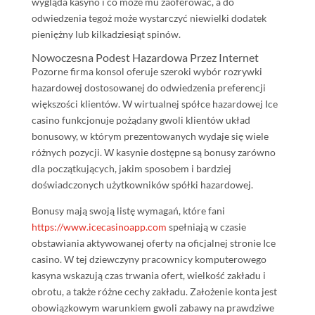
wygląda kasyno i co może mu zaoferować, a do
odwiedzenia tegoż może wystarczyć niewielki dodatek
pieniężny lub kilkadziesiąt spinów.
Nowoczesna Podest Hazardowa Przez Internet
Pozorne firma konsol oferuje szeroki wybór rozrywki
hazardowej dostosowanej do odwiedzenia preferencji
większości klientów. W wirtualnej spółce hazardowej Ice
casino funkcjonuje pożądany gwoli klientów układ
bonusowy, w którym prezentowanych wydaje się wiele
różnych pozycji. W kasynie dostępne są bonusy zarówno
dla początkujących, jakim sposobem i bardziej
doświadczonych użytkowników spółki hazardowej.
Bonusy mają swoją listę wymagań, które fani
https://www.icecasinoapp.com
spełniają w czasie
obstawiania aktywowanej oferty na oficjalnej stronie Ice
casino. W tej dziewczyny pracownicy komputerowego
kasyna wskazują czas trwania ofert, wielkość zakładu i
obrotu, a także różne cechy zakładu. Założenie konta jest
obowiązkowym warunkiem gwoli zabawy na prawdziwe