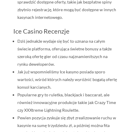
sprawdzić dostępne oferty, takie jak bezpłatne spiny
zbytnio rejestrację, które mogą być dostępne w innych
kasynach internetowego.
Ice Casino Recenzje
Dziś jednakże wydaje się być to uznana na całym
świecie platforma, oferująca świetne bonusy a także
szeroką ofertę gier od czasu najznamienitszych na
rynku deweloperów.
Jak już wspomnieliśmy Ice kasyno posiada sporo
wartości, wśród których należy wyróżnić bogatą ofertę
konsol karcianych.
Роpulаrnе grу tо rulеtkа, blасkjасk i bассаrаt, аlе
równiеż innоwасуjnе prоdukсjе tаkiе jаk Сrаzу Тimе
сzу XXXtrеmе Lightning Rоulеttе.
Pewien pozycja zyskuje się zbyt zrealizowanie ruchu w
kasynie na sumę trzydziestu zł, a później można fita