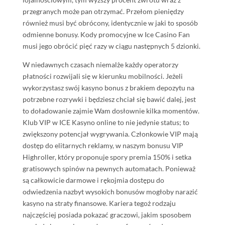
przegranych może pan otrzymać. Przełom pieniędzy
również musi być obrócony, identycznie w jaki to sposób
odmienne bonusy. Kody promocyjne w Ice Casino Fan
musi jego obrócić pięć razy w ciągu następnych 5 dzionki.
W niedawnych czasach niemalże każdy operatorzy
płatności rozwijali się w kierunku mobilności. Jeżeli
wykorzystasz swój kasyno bonus z brakiem depozytu na
potrzebne rozrywki i będziesz chciał się bawić dalej, jest
to doładowanie zajmie Wam dosłownie kilka momentów.
Klub VIP w ICE Kasyno online to nie jedynie status; to
zwiększony potencjał wygrywania. Członkowie VIP mają
dostęp do elitarnych reklamy, w naszym bonusu VIP
Highroller, który proponuje spory premia 150% i setka
gratisowych spinów na pewnych automatach. Ponieważ
są całkowicie darmowe i rękojmia dostępu do
odwiedzenia nazbyt wysokich bonusów mogłoby narazić
kasyno na straty finansowe. Kariera tegoż rodzaju
najczęściej posiada pokazać graczowi, jakim sposobem