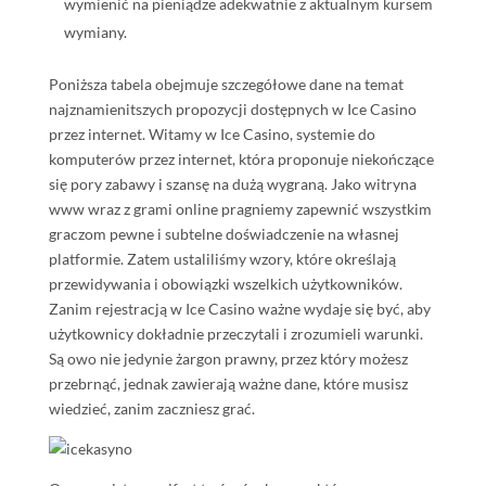
wymienić na pieniądze adekwatnie z aktualnym kursem
wymiany.
Poniższa tabela obejmuje szczegółowe dane na temat
najznamienitszych propozycji dostępnych w Ice Casino
przez internet. Witamy w Ice Casino, systemie do
komputerów przez internet, która proponuje niekończące
się pory zabawy i szansę na dużą wygraną. Jako witryna
www wraz z grami online pragniemy zapewnić wszystkim
graczom pewne i subtelne doświadczenie na własnej
platformie. Zatem ustaliliśmy wzory, które określają
przewidywania i obowiązki wszelkich użytkowników.
Zanim rejestracją w Ice Casino ważne wydaje się być, aby
użytkownicy dokładnie przeczytali i zrozumieli warunki.
Są owo nie jedynie żargon prawny, przez który możesz
przebrnąć, jednak zawierają ważne dane, które musisz
wiedzieć, zanim zaczniesz grać.