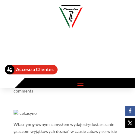
Nadprogram Z Brakiem
Depozytu W Ice Casino
Acceso a Clientes

Odbierz Premia Na Start!
by
admin
|
Sep 6, 2025
|
Ice Casino Login 942
|
0
comments
Własnym głównym zamysłem wydaje się dostarczanie
graczom wyjątkowych doznań w czasie zabawy serwisie