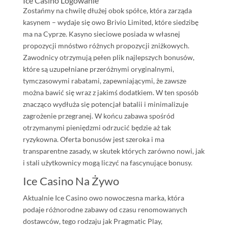
Ice Casino Logowanie
Zostańmy na chwilę dłużej obok spółce, która zarząda
kasynem – wydaje się owo Brivio Limited, które siedzibę
ma na Cyprze. Kasyno sieciowe posiada w własnej
propozycji mnóstwo różnych propozycji zniżkowych.
Zawodnicy otrzymują pełen plik najlepszych bonusów,
które są uzupełniane przeróżnymi oryginalnymi,
tymczasowymi rabatami, zapewniającymi, że zawsze
można bawić się wraz z jakimś dodatkiem. W ten sposób
znacząco wydłuża się potencjał batalii i minimalizuje
zagrożenie przegranej. W końcu zabawa spośród
otrzymanymi pieniędzmi odrzucić będzie aż tak
ryzykowna. Oferta bonusów jest szeroka i ma
transparentne zasady, w skutek których zarówno nowi, jak
i stali użytkownicy mogą liczyć na fascynujące bonusy.
Ice Casino Na Żywo
Aktualnie Ice Casino owo nowoczesna marka, która
podaje różnorodne zabawy od czasu renomowanych
dostawców, tego rodzaju jak Pragmatic Play,