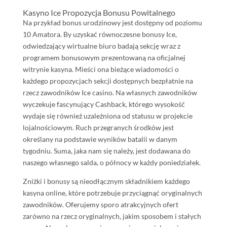
Kasyno Ice Propozycja Bonusu Powitalnego
Na przykład bonus urodzinowy jest dostępny od poziomu
10 Amatora. By uzyskać równoczesne bonusy Ice,
odwiedzający wirtualne biuro badają sekcję wraz z
programem bonusowym prezentowaną na oficjalnej
witrynie kasyna. Mieści ona bieżące wiadomości o
każdego propozycjach sekcji dostępnych bezpłatnie na
rzecz zawodników Ice casino. Na własnych zawodników
wyczekuje fascynujący Cashback, którego wysokość
wydaje się również uzależniona od statusu w projekcie
lojalnościowym. Ruch przegranych środków jest
określany na podstawie wyników batalii w danym
tygodniu. Suma, jaka nam się należy, jest dodawana do
naszego własnego salda, o północy w każdy poniedziałek.
Zniżki i bonusy są nieodłącznym składnikiem każdego
kasyna online, które potrzebuje przyciągnąć oryginalnych
zawodników. Oferujemy sporo atrakcyjnych ofert
zarówno na rzecz oryginalnych, jakim sposobem i stałych