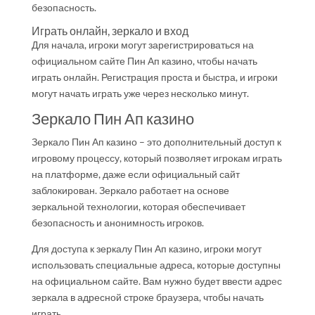
безопасность.
Играть онлайн, зеркало и вход
Для начала, игроки могут зарегистрироваться на
официальном сайте Пин Ап казино, чтобы начать
играть онлайн. Регистрация проста и быстра, и игроки
могут начать играть уже через несколько минут.
Зеркало Пин Ап казино
Зеркало Пин Ап казино – это дополнительный доступ к
игровому процессу, который позволяет игрокам играть
на платформе, даже если официальный сайт
заблокирован. Зеркало работает на основе
зеркальной технологии, которая обеспечивает
безопасность и анонимность игроков.
Для доступа к зеркалу Пин Ап казино, игроки могут
использовать специальные адреса, которые доступны
на официальном сайте. Вам нужно будет ввести адрес
зеркала в адресной строке браузера, чтобы начать
играть.