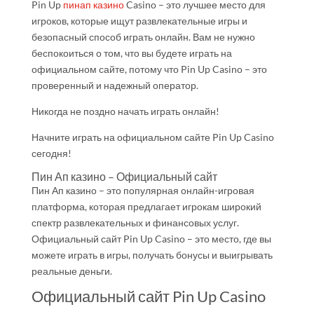
Pin Up
пинап казино
Casino – это лучшее место для
игроков, которые ищут развлекательные игры и
безопасный способ играть онлайн. Вам не нужно
беспокоиться о том, что вы будете играть на
официальном сайте, потому что Pin Up Casino – это
проверенный и надежный оператор.
Никогда не поздно начать играть онлайн!
Начните играть на официальном сайте Pin Up Casino
сегодня!
Пин Ап казино – Официальный сайт
Пин Ап казино – это популярная онлайн-игровая
платформа, которая предлагает игрокам широкий
спектр развлекательных и финансовых услуг.
Официальный сайт Pin Up Casino – это место, где вы
можете играть в игры, получать бонусы и выигрывать
реальные деньги.
Официальный сайт Pin Up Casino