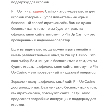
поддержку для игроков.
Pin Up
пинап казино
Casino – это лучшее место для
игроков, которые ищут развлекательные игры и
безопасный способ играть онлайн. Вам не нужно
беспокоиться о том, что вы будете играть на
официальном сайте, потому что Pin Up Casino – это
проверенный и надежный оператор.
Если вы ищете место, где можно играть онлайн и
иметь развлекательный опыт, то Pin Up Casino – это
ваш выбор. Вам не нужно беспокоиться о том, что вы
будете играть на официальном сайте, потому что Pin
Up Casino – это проверенный и надежный оператор.
Зеркало и вход на официальный сайт Pin Up Casino
доступны для вас. Вам не нужно беспокоиться о том,
как играть онлайн, потому что сайт Pin Up Casino
предлагает подробные инструкции и поддержку для
игроков.