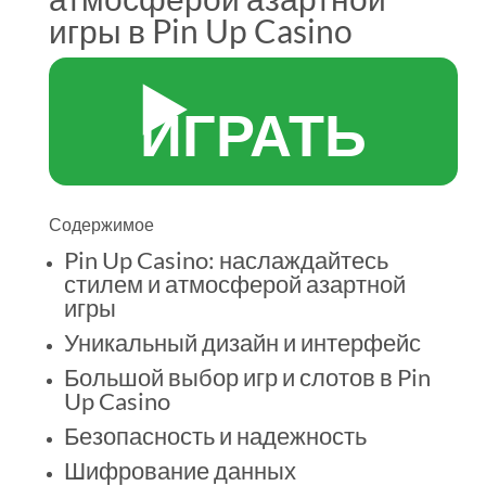
игры в Pin Up Casino
▶️
ИГРАТЬ
Содержимое
Pin Up Casino: наслаждайтесь
стилем и атмосферой азартной
игры
Уникальный дизайн и интерфейс
Большой выбор игр и слотов в Pin
Up Casino
Безопасность и надежность
Шифрование данных