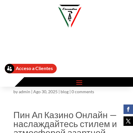
Казино Онлайн —
наслаждайтесь стилем и
Acceso a Clientes

атмосферой азартной
игры в Pin Up Casino.131
by
admin
|
Ago 30, 2025
|
blog
|
0 comments
Пин Ап Казино Онлайн —
наслаждайтесь стилем и
атмосферой азартной