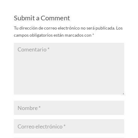
Submit a Comment
Tu dirección de correo electrónico no será publicada.
Los
campos obligatorios están marcados con
*