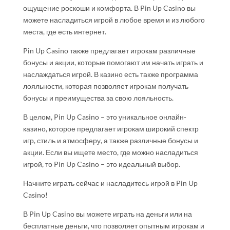
ощущение роскоши и комфорта. В Pin Up Casino вы
можете насладиться игрой в любое время и из любого
места, где есть интернет.
Pin Up Casino также предлагает игрокам различные
бонусы и акции, которые помогают им начать играть и
наслаждаться игрой. В казино есть также программа
лояльности, которая позволяет игрокам получать
бонусы и преимущества за свою лояльность.
В целом, Pin Up Casino – это уникальное онлайн-
казино, которое предлагает игрокам широкий спектр
игр, стиль и атмосферу, а также различные бонусы и
акции. Если вы ищете место, где можно насладиться
игрой, то Pin Up Casino – это идеальный выбор.
Начните играть сейчас и насладитесь игрой в Pin Up
Casino!
В Pin Up Casino вы можете играть на деньги или на
бесплатные деньги, что позволяет опытным игрокам и