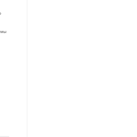
о
темы