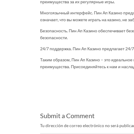
преимущества за их регулярные игры.
Многоязычный интерфейс. Пин Ап Казино предла
означает, что вы можете играть на казино, не з
Безопасность. Пин Ап Казино обеспечивает без
безопасности.
24/7 поддержка. Пин Ап Казино предлагает 24/7
Таким образом, Пин Ап Казино – это идеальное
преимущества. Присоединяйтесь к нам и наслад
Submit a Comment
Tu dirección de correo electrónico no será publica