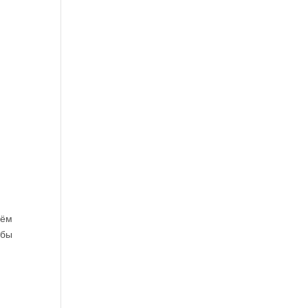
нём
обы
м