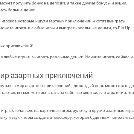
может получить бонус на депозит, а также другие бонусы и акции,
рать больше денег.
ля игроков, которые ищут азартных приключений и хотят выиграть
 можете играть в любые игры и выиграть реальные деньги, то Pin Up
тных приключений!
ть в любые игры и выиграть реальные деньги. Начните играть сейчас и
мир азартных приключений
унуться в мир азартных приключений, где каждый день может стать д
етаются, вы сможете испытать на себе все свои силы и стратегии, чт
 игр, включая слоты, карточные игры, рулетку и другие азартные игры
ыку и звук, чтобы создать атмосферу, которая будет вам понравитьс