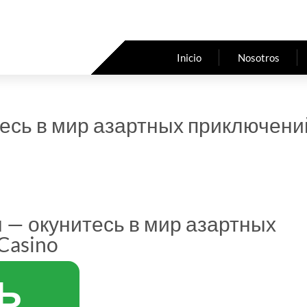
Inicio
Nosotros
есь в мир азартных приключени
 — окунитесь в мир азартных
Casino
ТЬ