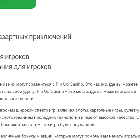
 азартных приключений
я игроков
ния для игроков
е из них могут сравниться с Pin Up Casino. Это казино, где вы можете
ь на себе удачу. Pin Up Casino – это место, где вы можете играть в
реальные деньги.
 игрокам широкий спектр игр, включая слоты, карточные игры, рулетку
с использованием последних технологий и имеют высокое качество. Э
 беспокоиться о том, что игра будет неудачной.
различные бонусы и акции, которые могут помочь вам начать играть 