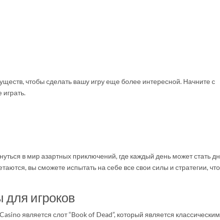
уществ, чтобы сделать вашу игру еще более интересной. Начните с
 играть.
унуться в мир азартных приключений, где каждый день может стать д
етаются, вы сможете испытать на себе все свои силы и стратегии, чт
 для игроков
asino является слот “Book of Dead”, который является классически