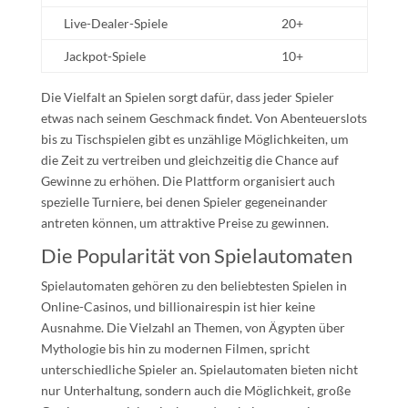
Live-Dealer-Spiele
20+
Jackpot-Spiele
10+
Die Vielfalt an Spielen sorgt dafür, dass jeder Spieler
etwas nach seinem Geschmack findet. Von Abenteuerslots
bis zu Tischspielen gibt es unzählige Möglichkeiten, um
die Zeit zu vertreiben und gleichzeitig die Chance auf
Gewinne zu erhöhen. Die Plattform organisiert auch
spezielle Turniere, bei denen Spieler gegeneinander
antreten können, um attraktive Preise zu gewinnen.
Die Popularität von Spielautomaten
Spielautomaten gehören zu den beliebtesten Spielen in
Online-Casinos, und billionairespin ist hier keine
Ausnahme. Die Vielzahl an Themen, von Ägypten über
Mythologie bis hin zu modernen Filmen, spricht
unterschiedliche Spieler an. Spielautomaten bieten nicht
nur Unterhaltung, sondern auch die Möglichkeit, große