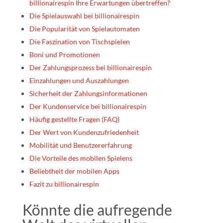
billionairespin Ihre Erwartungen übertreffen?
Die Spielauswahl bei billionairespin
Die Popularität von Spielautomaten
Die Faszination von Tischspielen
Boni und Promotionen
Der Zahlungsprozess bei billionairespin
Einzahlungen und Auszahlungen
Sicherheit der Zahlungsinformationen
Der Kundenservice bei billionairespin
Häufig gestellte Fragen (FAQ)
Der Wert von Kundenzufriedenheit
Mobilität und Benutzererfahrung
Die Vorteile des mobilen Spielens
Beliebtheit der mobilen Apps
Fazit zu billionairespin
Könnte die aufregende