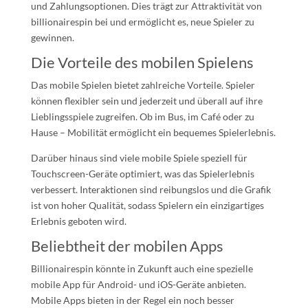
und Zahlungsoptionen. Dies trägt zur Attraktivität von
billionairespin bei und ermöglicht es, neue Spieler zu
gewinnen.
Die Vorteile des mobilen Spielens
Das mobile Spielen bietet zahlreiche Vorteile. Spieler
können flexibler sein und jederzeit und überall auf ihre
Lieblingsspiele zugreifen. Ob im Bus, im Café oder zu
Hause – Mobilität ermöglicht ein bequemes Spielerlebnis.
Darüber hinaus sind viele mobile Spiele speziell für
Touchscreen-Geräte optimiert, was das Spielerlebnis
verbessert. Interaktionen sind reibungslos und die Grafik
ist von hoher Qualität, sodass Spielern ein einzigartiges
Erlebnis geboten wird.
Beliebtheit der mobilen Apps
Billionairespin könnte in Zukunft auch eine spezielle
mobile App für Android- und iOS-Geräte anbieten.
Mobile Apps bieten in der Regel ein noch besser