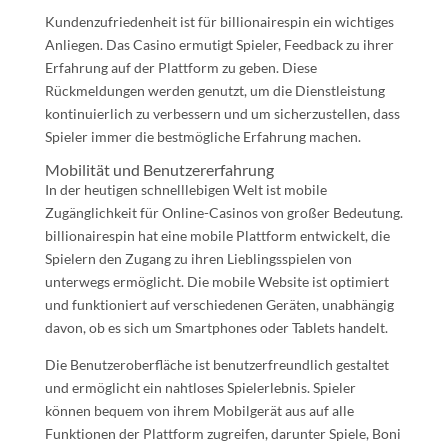
Kundenzufriedenheit ist für billionairespin ein wichtiges
Anliegen. Das Casino ermutigt Spieler, Feedback zu ihrer
Erfahrung auf der Plattform zu geben. Diese
Rückmeldungen werden genutzt, um die Dienstleistung
kontinuierlich zu verbessern und um sicherzustellen, dass
Spieler immer die bestmögliche Erfahrung machen.
Mobilität und Benutzererfahrung
In der heutigen schnelllebigen Welt ist mobile
Zugänglichkeit für Online-Casinos von großer Bedeutung.
billionairespin hat eine mobile Plattform entwickelt, die
Spielern den Zugang zu ihren Lieblingsspielen von
unterwegs ermöglicht. Die mobile Website ist optimiert
und funktioniert auf verschiedenen Geräten, unabhängig
davon, ob es sich um Smartphones oder Tablets handelt.
Die Benutzeroberfläche ist benutzerfreundlich gestaltet
und ermöglicht ein nahtloses Spielerlebnis. Spieler
können bequem von ihrem Mobilgerät aus auf alle
Funktionen der Plattform zugreifen, darunter Spiele, Boni