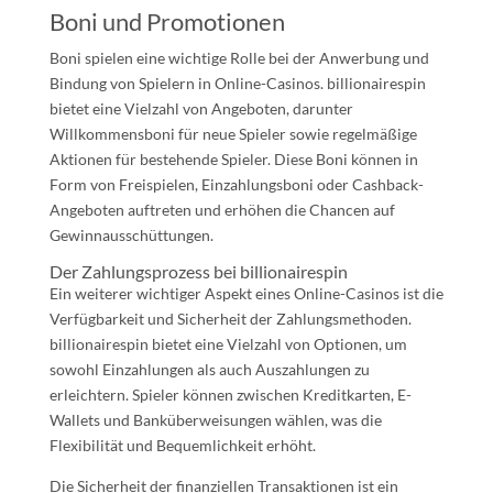
Boni und Promotionen
Boni spielen eine wichtige Rolle bei der Anwerbung und
Bindung von Spielern in Online-Casinos. billionairespin
bietet eine Vielzahl von Angeboten, darunter
Willkommensboni für neue Spieler sowie regelmäßige
Aktionen für bestehende Spieler. Diese Boni können in
Form von Freispielen, Einzahlungsboni oder Cashback-
Angeboten auftreten und erhöhen die Chancen auf
Gewinnausschüttungen.
Der Zahlungsprozess bei billionairespin
Ein weiterer wichtiger Aspekt eines Online-Casinos ist die
Verfügbarkeit und Sicherheit der Zahlungsmethoden.
billionairespin bietet eine Vielzahl von Optionen, um
sowohl Einzahlungen als auch Auszahlungen zu
erleichtern. Spieler können zwischen Kreditkarten, E-
Wallets und Banküberweisungen wählen, was die
Flexibilität und Bequemlichkeit erhöht.
Die Sicherheit der finanziellen Transaktionen ist ein