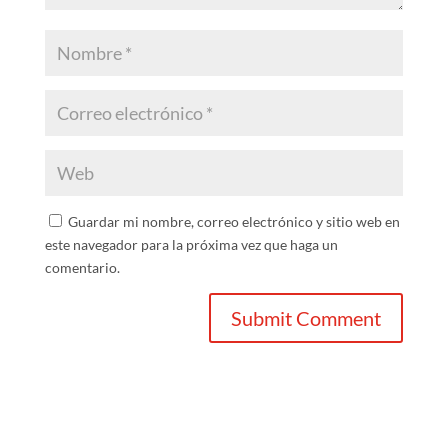
Guardar mi nombre, correo electrónico y sitio web en
este navegador para la próxima vez que haga un
comentario.