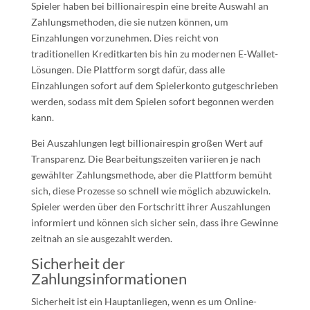
Spieler haben bei billionairespin eine breite Auswahl an
Zahlungsmethoden, die sie nutzen können, um
Einzahlungen vorzunehmen. Dies reicht von
traditionellen Kreditkarten bis hin zu modernen E-Wallet-
Lösungen. Die Plattform sorgt dafür, dass alle
Einzahlungen sofort auf dem Spielerkonto gutgeschrieben
werden, sodass mit dem Spielen sofort begonnen werden
kann.
Bei Auszahlungen legt billionairespin großen Wert auf
Transparenz. Die Bearbeitungszeiten variieren je nach
gewählter Zahlungsmethode, aber die Plattform bemüht
sich, diese Prozesse so schnell wie möglich abzuwickeln.
Spieler werden über den Fortschritt ihrer Auszahlungen
informiert und können sich sicher sein, dass ihre Gewinne
zeitnah an sie ausgezahlt werden.
Sicherheit der
Zahlungsinformationen
Sicherheit ist ein Hauptanliegen, wenn es um Online-