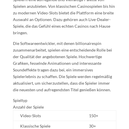
Spielen anzubieten. Von klassischen Casinospielen bis hin
zu modernen Video-Slots bietet die Plattform eine breite
Auswahl an Optionen. Dazu gehören auch Live-Dealer-
Spiele, die das Gefühl eines echten Casinos nach Hause
bringen.
Die Softwareentwickler, mit denen billionairespin
zusammenarbeitet, spielen eine entscheidende Rolle bei
der Qualität der angebotenen Spiele. Hochwertige
Grafiken, fesselnde Animationen und interessante
Soundeffekte tragen dazu bei, ein immersives
Spielerlebnis zu schaffen. Die Spiele werden regelmäßig
aktualisiert, um sicherzustellen, dass die Spieler immer
die neuesten und aufregendsten Titel genießen können.
Spieltyp
Anzahl der Spiele
Video-Slots
150+
Klassische Spiele
30+