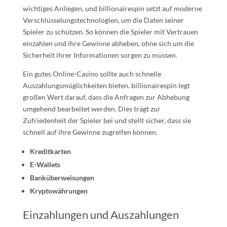
wichtiges Anliegen, und billionairespin setzt auf moderne
Verschlüsselungstechnologien, um die Daten seiner
Spieler zu schützen. So können die Spieler mit Vertrauen
einzahlen und ihre Gewinne abheben, ohne sich um die
Sicherheit ihrer Informationen sorgen zu müssen.
Ein gutes Online-Casino sollte auch schnelle
Auszahlungsmöglichkeiten bieten. billionairespin legt
großen Wert darauf, dass die Anfragen zur Abhebung
umgehend bearbeitet werden. Dies trägt zur
Zufriedenheit der Spieler bei und stellt sicher, dass sie
schnell auf ihre Gewinne zugreifen können.
Kreditkarten
E-Wallets
Banküberweisungen
Kryptowährungen
Einzahlungen und Auszahlungen