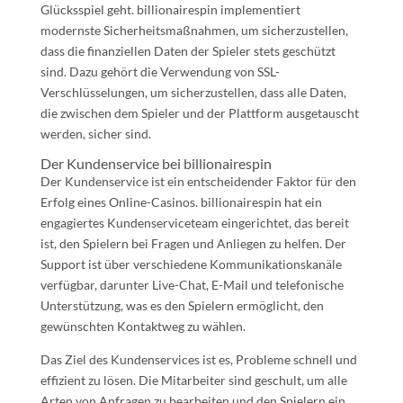
Glücksspiel geht. billionairespin implementiert
modernste Sicherheitsmaßnahmen, um sicherzustellen,
dass die finanziellen Daten der Spieler stets geschützt
sind. Dazu gehört die Verwendung von SSL-
Verschlüsselungen, um sicherzustellen, dass alle Daten,
die zwischen dem Spieler und der Plattform ausgetauscht
werden, sicher sind.
Der Kundenservice bei billionairespin
Der Kundenservice ist ein entscheidender Faktor für den
Erfolg eines Online-Casinos. billionairespin hat ein
engagiertes Kundenserviceteam eingerichtet, das bereit
ist, den Spielern bei Fragen und Anliegen zu helfen. Der
Support ist über verschiedene Kommunikationskanäle
verfügbar, darunter Live-Chat, E-Mail und telefonische
Unterstützung, was es den Spielern ermöglicht, den
gewünschten Kontaktweg zu wählen.
Das Ziel des Kundenservices ist es, Probleme schnell und
effizient zu lösen. Die Mitarbeiter sind geschult, um alle
Arten von Anfragen zu bearbeiten und den Spielern ein