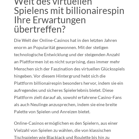
Welt des virtuellen
Spielens mit billionairespin
Ihre Erwartungen
übertreffen?
Die Welt der Online-Casinos hat in den letzten Jahren
enorm an Popularität gewonnen. Mit der stetigen
technologische Entwicklung und der steigenden Anzahl
an Plattformen ist es nicht surprising, dass immer mehr
Menschen sich der Faszination des virtuellen Glücksspiels
hingeben. Vor diesem Hintergrund hebt sich die
Plattform billionairespin besonders hervor, indem sie ein
aufregendes und sicheres Spielerlebnis bietet. Diese
Plattform zielt darauf ab, sowohl erfahrene Casino-Fans
als auch Neulinge anzusprechen, indem sie eine breite
Palette von Spielen und Anreizen bietet.
Online-Casinos ermöglichen es den Spielern, aus einer
Vielzahl von Spielen zu wählen, die von klassischen
Tischspielen wie Blackjack und Roulette bis hin zu