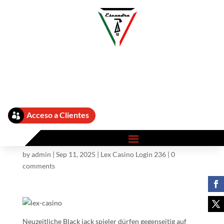
Lex Casino Anlassen Sie
Qua Dem Bonus Von Sogar
Acceso a Clientes

600 Und Erhalten Sie
Groß!
by
admin
|
Sep 11, 2025
|
Lex Casino Login 236
|
0
comments
Neuzeitliche Black jack spieler dürfen gegenseitig auf