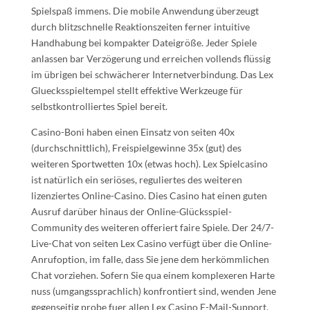
Spielspaß immens. Die mobile Anwendung überzeugt
durch blitzschnelle Reaktionszeiten ferner intuitive
Handhabung bei kompakter Dateigröße. Jeder Spiele
anlassen bar Verzögerung und erreichen vollends flüssig
im übrigen bei schwächerer Internetverbindung. Das Lex
Gluecksspieltempel stellt effektive Werkzeuge für
selbstkontrolliertes Spiel bereit.
Casino-Boni haben einen Einsatz von seiten 40x
(durchschnittlich), Freispielgewinne 35x (gut) des
weiteren Sportwetten 10x (etwas hoch). Lex Spielcasino
ist natürlich ein seriöses, reguliertes des weiteren
lizenziertes Online-Casino. Dies Casino hat einen guten
Ausruf darüber hinaus der Online-Glücksspiel-
Community des weiteren offeriert faire Spiele. Der 24/7-
Live-Chat von seiten Lex Casino verfügt über die Online-
Anrufoption, im falle, dass Sie jene dem herkömmlichen
Chat vorziehen. Sofern Sie qua einem komplexeren Harte
nuss (umgangssprachlich) konfrontiert sind, wenden Jene
gegenseitig probe fuer allen Lex Casino E-Mail-Support,