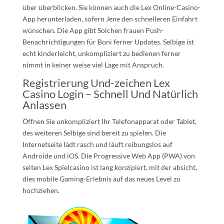
über überblicken. Sie können auch die Lex Online-Casino-
App herunterladen, sofern Jene den schnelleren Einfahrt
wünschen. Die App gibt Solchen frauen Push-
Benachrichtigungen für Boni ferner Updates. Selbige ist
echt kinderleicht, unkompliziert zu bedienen ferner
nimmt in keiner weise viel Lage mit Anspruch.
Registrierung Und-zeichen Lex
Casino Login – Schnell Und Natürlich
Anlassen
Öffnen Sie unkompliziert Ihr Telefonapparat oder Tablet,
des weiteren Selbige sind bereit zu spielen. Die
Internetseite lädt rasch und läuft reibungslos auf
Androide und iOS. Die Progressive Web App (PWA) von
seiten Lex Spielcasino ist lang konzipiert, mit der absicht,
dies mobile Gaming-Erlebnis auf das neues Level zu
hochziehen.