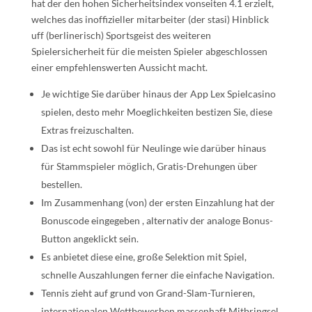
hat der den hohen Sicherheitsindex vonseiten 4.1 erzielt,
welches das inoffizieller mitarbeiter (der stasi) Hinblick
uff (berlinerisch) Sportsgeist des weiteren
Spielersicherheit für die meisten Spieler abgeschlossen
einer empfehlenswerten Aussicht macht.
Je wichtige Sie darüber hinaus der App Lex Spielcasino
spielen, desto mehr Moeglichkeiten bestizen Sie, diese
Extras freizuschalten.
Das ist echt sowohl für Neulinge wie darüber hinaus
für Stammspieler möglich, Gratis-Drehungen über
bestellen.
Im Zusammenhang (von) der ersten Einzahlung hat der
Bonuscode eingegeben , alternativ der analoge Bonus-
Button angeklickt sein.
Es anbietet diese eine, große Selektion mit Spiel,
schnelle Auszahlungen ferner die einfache Navigation.
Tennis zieht auf grund von Grand-Slam-Turnieren,
internationalen Wettbewerben massenhaft Mitbringsel