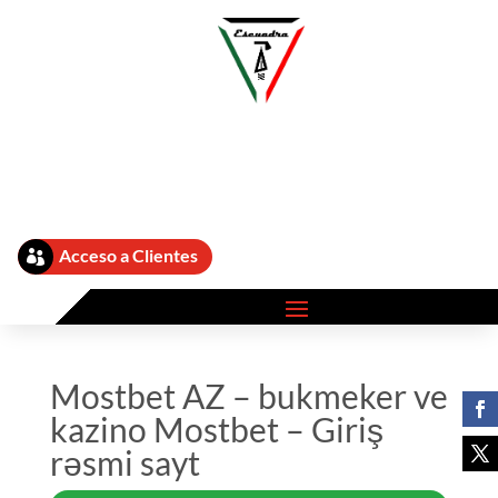
Mostbet AZ – bukmeker ve
kazino Mostbet Giri rsmi
Acceso a Clientes

sayt.14996 (3)
by
admin
|
Sep 6, 2025
|
News
|
0 comments
Mostbet AZ – bukmeker ve
kazino Mostbet – Giriş
rəsmi sayt