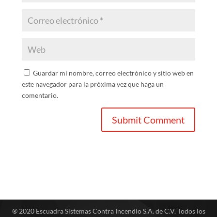
Guardar mi nombre, correo electrónico y sitio web en
este navegador para la próxima vez que haga un
comentario.
® 2020 Escuadra Sistemas Contra Incendio S.A. de C.V. Todos los