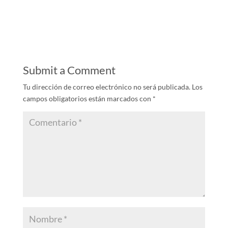
Submit a Comment
Tu dirección de correo electrónico no será publicada.
Los
campos obligatorios están marcados con
*