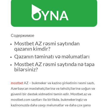
▶️
OYNA
Содержимое
Mostbet AZ rəsmi saytından
qazanın kimdir?
Qazanın təminatı və məlumatları
Mostbet AZ rəsmi saytında nə tapa
bilərsiniz?
mostbet
AZ – bukmeker və kazino şirkətinin rəsmi saytı,
Azerbaycan məsləhətçilərinə və təhsilçilərinə uyğun və
güvenli bir dəstək xidmətini təmin edir. Mostbet.az və
mostbet.com saytları ilə birlikdə, bukmekeringiz və
kazinonuzda daha yaxşı məlumatlar və daha çox şansı