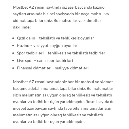
Mostbet AZ rəsmi saytında siz azerbaycanda kazino
saytları arasında birinci səviyyədə bir neçə məhsul və
xidmət tapa bilərsiniz. Bu məhsullar və xidmətlər
daxilində:
Qızıl qalın – təhsilatlı və təhlükəsiz oyunlar
Kazino – vəziyyətə uyğun oyunlar
Spor tədbirləri – təhlükəsiz və təhsilatlı tədbirlər
Live spor – canlı spor tədbirləri
Finansal xidmətlər – maliyyə xidmətləri
Mostbet AZ rəsmi saytında siz hər bir məhsul və xidmət
haqqında detallı məlumat tapa bilərsiniz. Bu məlumatlar
sizin məlumatınıza uyğun olaraq təhlükəsiz və təhsilatlı
oyunlar və tədbirlər üçün yaradılmışdır. Rəsmi saytda də
mosbet azerbaycan saytında tapa bilən məlumatlar sizin
məlumatınıza uyğun olaraq təhlükəsiz və təhsilatlı
oyunlar və tədbirlər üçün yaradılmışdır.