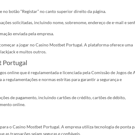
e no botão “Registar” no canto superior direito da página.
mações solicitadas, incluindo nome, sobrenome, endereço de e-mail e sen
rmação enviada pela empresa.
 começar a jogar no Casino Mostbet Portugal. A plataforma oferece uma
 blackjack e muitos outros.
 Portugal
gos online que é regulamentada e licenciada pela Comissão de Jogos de 
ita a regulamentações e normas estritas para garantir a segurança e
ões de pagamento, incluindo cartões de crédito, cartões de débito,
amento online.
para o Casino Mostbet Portugal. A empresa utiliza tecnologia de ponta p
ue as transações sejam seguras e confiáveis.