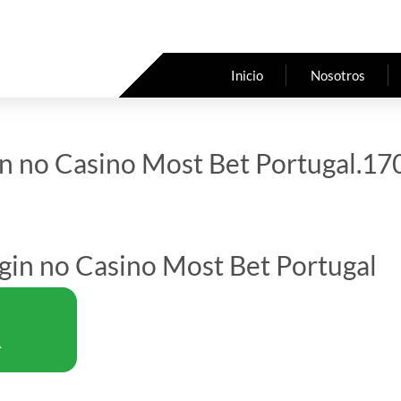
Inicio
Nosotros
n no Casino Most Bet Portugal.17
gin no Casino Most Bet Portugal
R