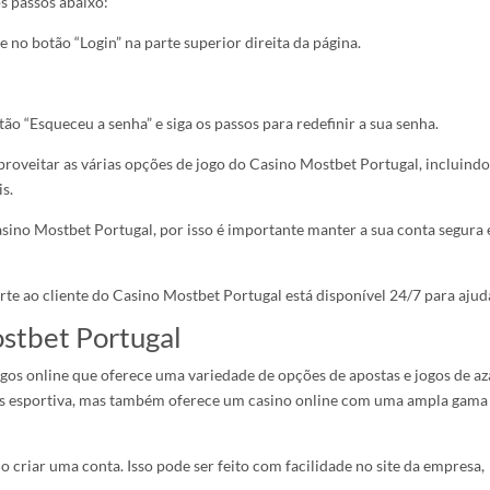
os passos abaixo:
e no botão “Login” na parte superior direita da página.
tão “Esqueceu a senha” e siga os passos para redefinir a sua senha.
proveitar as várias opções de jogo do Casino Mostbet Portugal, incluind
is.
ino Mostbet Portugal, por isso é importante manter a sua conta segura 
rte ao cliente do Casino Mostbet Portugal está disponível 24/7 para ajud
stbet Portugal
os online que oferece uma variedade de opções de apostas e jogos de az
as esportiva, mas também oferece um casino online com uma ampla gama
o criar uma conta. Isso pode ser feito com facilidade no site da empresa,