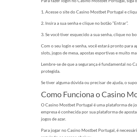
Para fazer login no Casino Mostbet Portugal, siga 
1. Acesse o site do Casino Mostbet Portugal e cliqu
2. Insira a sua senha e clique no botão “Entrar”.
3. Se você tiver esquecido a sua senha, clique no bo
Com o seu login e senha, você estará pronto para a
slots, jogos de mesa, apostas esportivas e muito ma
Lembre-se de que a segurança é fundamental no Cas
protegida.
Se tiver alguma dúvida ou precisar de ajuda, o supo
Como Funciona o Casino Mo
O Casino Mostbet Portugal é uma plataforma de jog
empresa é conhecida por sua plataforma de apost
jogos de azar.
Para jogar no Casino Mostbet Portugal, é necessári