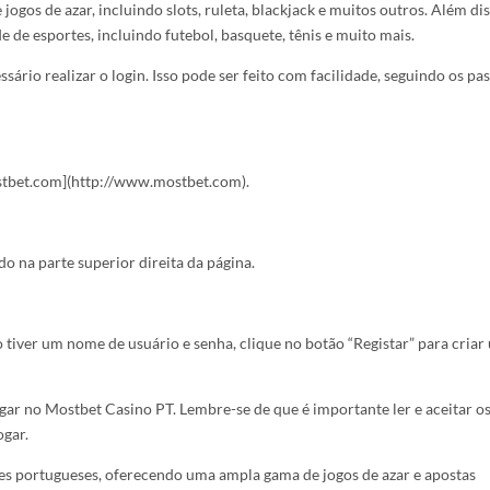
gos de azar, incluindo slots, ruleta, blackjack e muitos outros. Além dis
 de esportes, incluindo futebol, basquete, tênis e muito mais.
ário realizar o login. Isso pode ser feito com facilidade, seguindo os pa
stbet.com](http://www.mostbet.com).
do na parte superior direita da página.
 tiver um nome de usuário e senha, clique no botão “Registar” para cria
gar no Mostbet Casino PT. Lembre-se de que é importante ler e aceitar o
ogar.
es portugueses, oferecendo uma ampla gama de jogos de azar e apostas