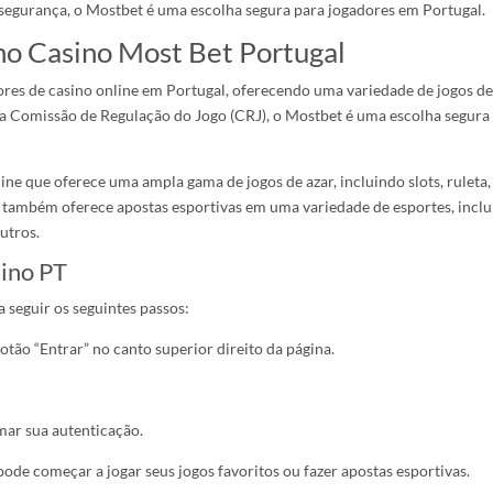
 segurança, o Mostbet é uma escolha segura para jogadores em Portugal.
no Casino Most Bet Portugal
res de casino online em Portugal, oferecendo uma variedade de jogos de
ela Comissão de Regulação do Jogo (CRJ), o Mostbet é uma escolha segura
ne que oferece uma ampla gama de jogos de azar, incluindo slots, ruleta,
te também oferece apostas esportivas em uma variedade de esportes, incl
utros.
sino PT
a seguir os seguintes passos:
otão “Entrar” no canto superior direito da página.
mar sua autenticação.
ode começar a jogar seus jogos favoritos ou fazer apostas esportivas.