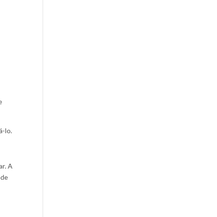
o
e
á-lo.
ar. A
 de