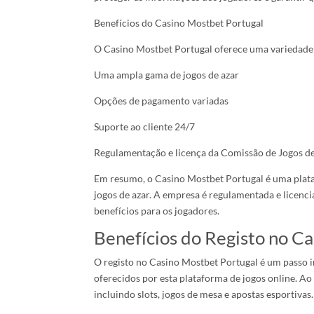
Benefícios do Casino Mostbet Portugal
O Casino Mostbet Portugal oferece uma variedade d
Uma ampla gama de jogos de azar
Opções de pagamento variadas
Suporte ao cliente 24/7
Regulamentação e licença da Comissão de Jogos de
Em resumo, o Casino Mostbet Portugal é uma plata
jogos de azar. A empresa é regulamentada e licenc
benefícios para os jogadores.
Benefícios do Registo no C
O registo no Casino Mostbet Portugal é um passo 
oferecidos por esta plataforma de jogos online. Ao 
incluindo slots, jogos de mesa e apostas esportivas.