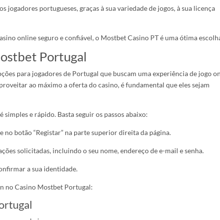
 jogadores portugueses, graças à sua variedade de jogos, à sua licença
asino online seguro e confiável, o Mostbet Casino PT é uma ótima escolh
Mostbet Portugal
pções para jogadores de Portugal que buscam uma experiência de jogo on
aproveitar ao máximo a oferta do casino, é fundamental que eles sejam
 simples e rápido. Basta seguir os passos abaixo:
e no botão “Registar” na parte superior direita da página.
ções solicitadas, incluindo o seu nome, endereço de e-mail e senha.
onfirmar a sua identidade.
gin no Casino Mostbet Portugal:
ortugal