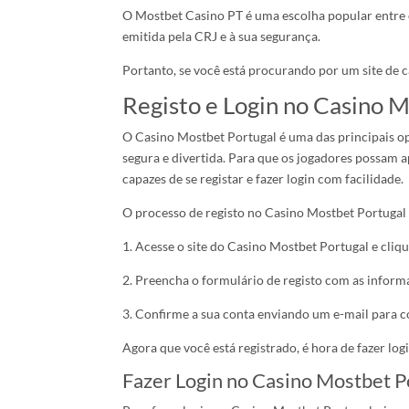
O Mostbet Casino PT é uma escolha popular entre os
emitida pela CRJ e à sua segurança.
Portanto, se você está procurando por um site de c
Registo e Login no Casino 
O Casino Mostbet Portugal é uma das principais o
segura e divertida. Para que os jogadores possam 
capazes de se registar e fazer login com facilidade.
O processo de registo no Casino Mostbet Portugal é
1. Acesse o site do Casino Mostbet Portugal e cliqu
2. Preencha o formulário de registo com as informa
3. Confirme a sua conta enviando um e-mail para c
Agora que você está registrado, é hora de fazer lo
Fazer Login no Casino Mostbet P