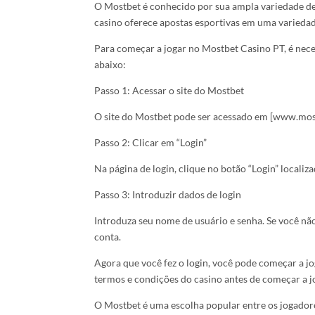
O Mostbet é conhecido por sua ampla variedade de jo
casino oferece apostas esportivas em uma variedade
Para começar a jogar no Mostbet Casino PT, é necess
abaixo:
Passo 1: Acessar o site do Mostbet
O site do Mostbet pode ser acessado em [www.mo
Passo 2: Clicar em “Login”
Na página de login, clique no botão “Login” localiza
Passo 3: Introduzir dados de login
Introduza seu nome de usuário e senha. Se você não
conta.
Agora que você fez o login, você pode começar a jo
termos e condições do casino antes de começar a j
O Mostbet é uma escolha popular entre os jogador