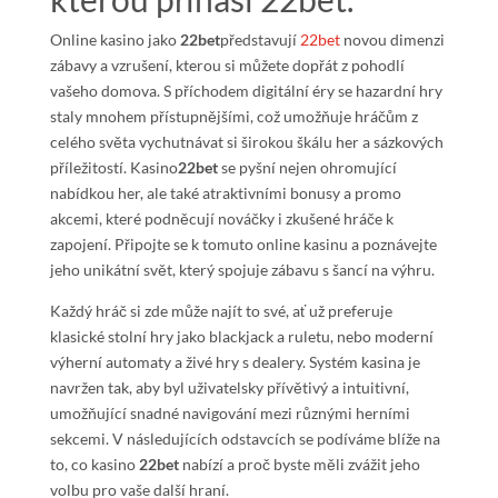
Online kasino jako
22bet
představují
22bet
novou dimenzi
zábavy a vzrušení, kterou si můžete dopřát z pohodlí
vašeho domova. S příchodem digitální éry se hazardní hry
staly mnohem přístupnějšími, což umožňuje hráčům z
celého světa vychutnávat si širokou škálu her a sázkových
příležitostí. Kasino
22bet
se pyšní nejen ohromující
nabídkou her, ale také atraktivními bonusy a promo
akcemi, které podněcují nováčky i zkušené hráče k
zapojení. Připojte se k tomuto online kasinu a poznávejte
jeho unikátní svět, který spojuje zábavu s šancí na výhru.
Každý hráč si zde může najít to své, ať už preferuje
klasické stolní hry jako blackjack a ruletu, nebo moderní
výherní automaty a živé hry s dealery. Systém kasina je
navržen tak, aby byl uživatelsky přívětivý a intuitivní,
umožňující snadné navigování mezi různými herními
sekcemi. V následujících odstavcích se podíváme blíže na
to, co kasino
22bet
nabízí a proč byste měli zvážit jeho
volbu pro vaše další hraní.