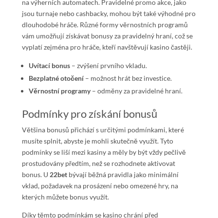
na výherních automatech. Pravidelné promo akce, jako
jsou turnaje nebo cashbacky, mohou být také výhodné pro
dlouhodobé hráče. Různé formy věrnostních programů
vám umožňují získávat bonusy za pravidelný hraní, což se
vyplatí zejména pro hráče, kteří navštěvují kasino častěji.
Uvítací bonus
– zvýšení prvního vkladu.
Bezplatné otočení
– možnost hrát bez investice.
Věrnostní programy
– odměny za pravidelné hraní.
Podmínky pro získání bonusů
Většina bonusů přichází s určitými podmínkami, které
musíte splnit, abyste je mohli skutečně využít. Tyto
podmínky se liší mezi kasiny a měly by být vždy pečlivě
prostudovány předtím, než se rozhodnete aktivovat
bonus. U
22bet
bývají běžná pravidla jako minimální
vklad, požadavek na prosázení nebo omezené hry, na
kterých můžete bonus využít.
Díky těmto podmínkám se kasino chrání před