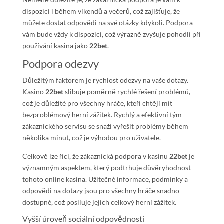
dispozici i během víkendů a večerů, což zajišťuje, že
můžete dostat odpovědi na své otázky kdykoli. Podpora
vám bude vždy k dispozici, což výrazně zvyšuje pohodlí při
používání kasina jako
22bet
.
Podpora odezvy
Důležitým faktorem je rychlost odezvy na vaše dotazy.
Kasino
22bet
slibuje poměrně rychlé řešení problémů,
což je důležité pro všechny hráče, kteří chtějí mít
bezproblémový herní zážitek. Rychlý a efektivní tým
zákaznického servisu se snaží vyřešit problémy během
několika minut, což je výhodou pro uživatele.
Celkově lze říci, že zákaznická podpora v kasinu
22bet
je
významným aspektem, který podtrhuje důvěryhodnost
tohoto online kasina. Užitečné informace, podmínky a
odpovědi na dotazy jsou pro všechny hráče snadno
dostupné, což posiluje jejich celkový herní zážitek.
Vyšší úroveň sociální odpovědnosti