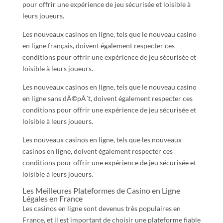
pour offrir une expérience de jeu sécurisée et loisible à
leurs joueurs.
Les nouveaux casinos en ligne, tels que le nouveau casino
en ligne français, doivent également respecter ces
conditions pour offrir une expérience de jeu sécurisée et
loisible à leurs joueurs.
Les nouveaux casinos en ligne, tels que le nouveau casino
en ligne sans dÃ©pÃ´t, doivent également respecter ces
conditions pour offrir une expérience de jeu sécurisée et
loisible à leurs joueurs.
Les nouveaux casinos en ligne, tels que les nouveaux
casinos en ligne, doivent également respecter ces
conditions pour offrir une expérience de jeu sécurisée et
loisible à leurs joueurs.
Les Meilleures Plateformes de Casino en Ligne
Légales en France
Les casinos en ligne sont devenus très populaires en
France, et il est important de choisir une plateforme fiable