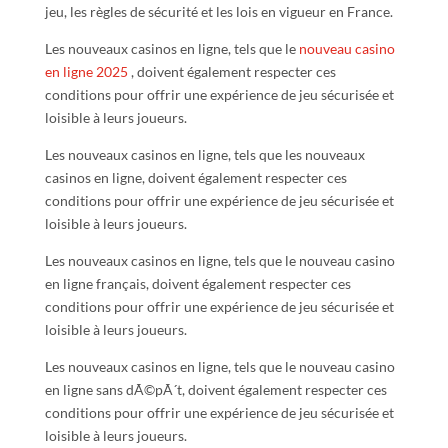
jeu, les règles de sécurité et les lois en vigueur en France.
Les nouveaux casinos en ligne, tels que le
nouveau casino
en ligne 2025
, doivent également respecter ces
conditions pour offrir une expérience de jeu sécurisée et
loisible à leurs joueurs.
Les nouveaux casinos en ligne, tels que les nouveaux
casinos en ligne, doivent également respecter ces
conditions pour offrir une expérience de jeu sécurisée et
loisible à leurs joueurs.
Les nouveaux casinos en ligne, tels que le nouveau casino
en ligne français, doivent également respecter ces
conditions pour offrir une expérience de jeu sécurisée et
loisible à leurs joueurs.
Les nouveaux casinos en ligne, tels que le nouveau casino
en ligne sans dÃ©pÃ´t, doivent également respecter ces
conditions pour offrir une expérience de jeu sécurisée et
loisible à leurs joueurs.