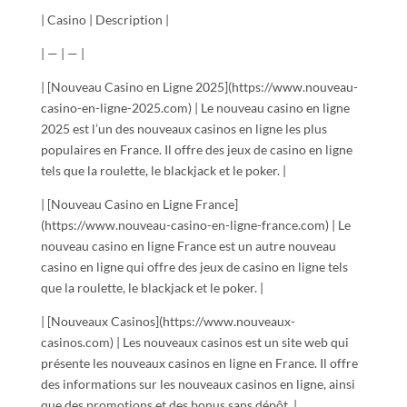
| Casino | Description |
| — | — |
| [Nouveau Casino en Ligne 2025](https://www.nouveau-
casino-en-ligne-2025.com) | Le nouveau casino en ligne
2025 est l’un des nouveaux casinos en ligne les plus
populaires en France. Il offre des jeux de casino en ligne
tels que la roulette, le blackjack et le poker. |
| [Nouveau Casino en Ligne France]
(https://www.nouveau-casino-en-ligne-france.com) | Le
nouveau casino en ligne France est un autre nouveau
casino en ligne qui offre des jeux de casino en ligne tels
que la roulette, le blackjack et le poker. |
| [Nouveaux Casinos](https://www.nouveaux-
casinos.com) | Les nouveaux casinos est un site web qui
présente les nouveaux casinos en ligne en France. Il offre
des informations sur les nouveaux casinos en ligne, ainsi
que des promotions et des bonus sans dépôt. |