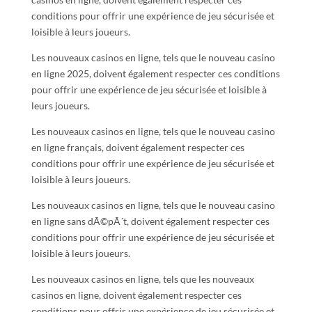
conditions pour offrir une expérience de jeu sécurisée et
loisible à leurs joueurs.
Les nouveaux casinos en ligne, tels que le nouveau casino
en ligne 2025, doivent également respecter ces conditions
pour offrir une expérience de jeu sécurisée et loisible à
leurs joueurs.
Les nouveaux casinos en ligne, tels que le nouveau casino
en ligne français, doivent également respecter ces
conditions pour offrir une expérience de jeu sécurisée et
loisible à leurs joueurs.
Les nouveaux casinos en ligne, tels que le nouveau casino
en ligne sans dÃ©pÃ´t, doivent également respecter ces
conditions pour offrir une expérience de jeu sécurisée et
loisible à leurs joueurs.
Les nouveaux casinos en ligne, tels que les nouveaux
casinos en ligne, doivent également respecter ces
conditions pour offrir une expérience de jeu sécurisée et