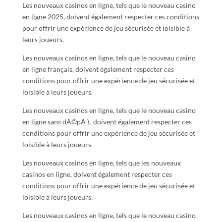
Les nouveaux casinos en ligne, tels que le nouveau casino
en ligne 2025, doivent également respecter ces conditions
pour offrir une expérience de jeu sécurisée et loisible à
leurs joueurs.
Les nouveaux casinos en ligne, tels que le nouveau casino
en ligne français, doivent également respecter ces
conditions pour offrir une expérience de jeu sécurisée et
loisible à leurs joueurs.
Les nouveaux casinos en ligne, tels que le nouveau casino
en ligne sans dÃ©pÃ´t, doivent également respecter ces
conditions pour offrir une expérience de jeu sécurisée et
loisible à leurs joueurs.
Les nouveaux casinos en ligne, tels que les nouveaux
casinos en ligne, doivent également respecter ces
conditions pour offrir une expérience de jeu sécurisée et
loisible à leurs joueurs.
Les nouveaux casinos en ligne, tels que le nouveau casino