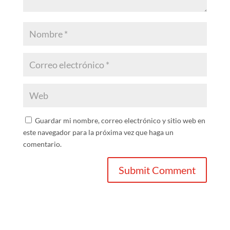
Guardar mi nombre, correo electrónico y sitio web en
este navegador para la próxima vez que haga un
comentario.