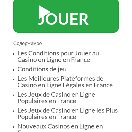
▶️
JOUER
Содержимое
Les Conditions pour Jouer au
Casino en Ligne en France
Conditions de jeu
Les Meilleures Plateformes de
Casino en Ligne Légales en France
Les Jeux de Casino en Ligne
Populaires en France
Les Jeux de Casino en Ligne les Plus
Populaires en France
Nouveaux Casinos en Ligne en