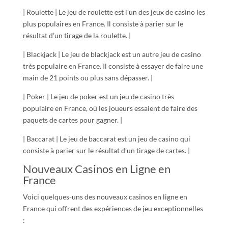
| Roulette | Le jeu de roulette est l’un des jeux de casino les
plus populaires en France. Il consiste à parier sur le
résultat d’un tirage de la roulette. |
| Blackjack | Le jeu de blackjack est un autre jeu de casino
très populaire en France. Il consiste à essayer de faire une
main de 21 points ou plus sans dépasser. |
| Poker | Le jeu de poker est un jeu de casino très
populaire en France, où les joueurs essaient de faire des
paquets de cartes pour gagner. |
| Baccarat | Le jeu de baccarat est un jeu de casino qui
consiste à parier sur le résultat d’un tirage de cartes. |
Nouveaux Casinos en Ligne en
France
Voici quelques-uns des nouveaux casinos en ligne en
France qui offrent des expériences de jeu exceptionnelles
: