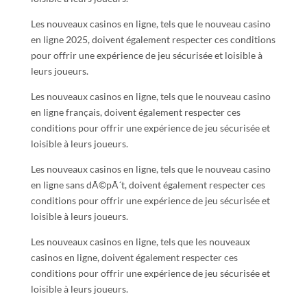
Les nouveaux casinos en ligne, tels que le nouveau casino
en ligne 2025, doivent également respecter ces conditions
pour offrir une expérience de jeu sécurisée et loisible à
leurs joueurs.
Les nouveaux casinos en ligne, tels que le nouveau casino
en ligne français, doivent également respecter ces
conditions pour offrir une expérience de jeu sécurisée et
loisible à leurs joueurs.
Les nouveaux casinos en ligne, tels que le nouveau casino
en ligne sans dÃ©pÃ´t, doivent également respecter ces
conditions pour offrir une expérience de jeu sécurisée et
loisible à leurs joueurs.
Les nouveaux casinos en ligne, tels que les nouveaux
casinos en ligne, doivent également respecter ces
conditions pour offrir une expérience de jeu sécurisée et
loisible à leurs joueurs.