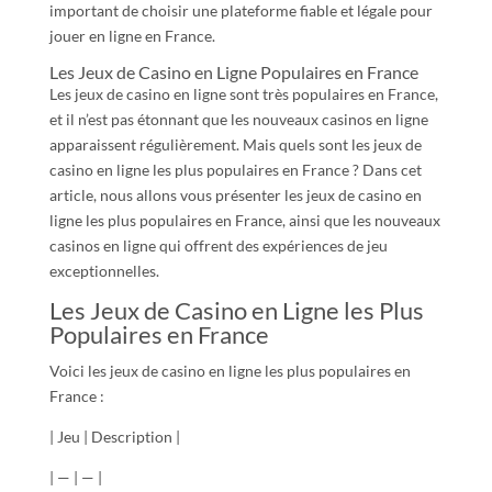
important de choisir une plateforme fiable et légale pour
jouer en ligne en France.
Les Jeux de Casino en Ligne Populaires en France
Les jeux de casino en ligne sont très populaires en France,
et il n’est pas étonnant que les nouveaux casinos en ligne
apparaissent régulièrement. Mais quels sont les jeux de
casino en ligne les plus populaires en France ? Dans cet
article, nous allons vous présenter les jeux de casino en
ligne les plus populaires en France, ainsi que les nouveaux
casinos en ligne qui offrent des expériences de jeu
exceptionnelles.
Les Jeux de Casino en Ligne les Plus
Populaires en France
Voici les jeux de casino en ligne les plus populaires en
France :
| Jeu | Description |
| — | — |