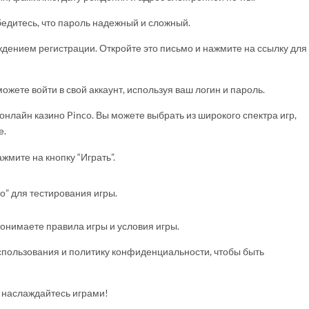
бедитесь, что пароль надежный и сложный.
ждением регистрации. Откройте это письмо и нажмите на ссылку для
ожете войти в свой аккаунт, используя ваш логин и пароль.
 онлайн казино Pinco. Вы можете выбрать из широкого спектра игр,
е.
жмите на кнопку “Играть”.
” для тестирования игры.
понимаете правила игры и условия игры.
спользования и политику конфиденциальности, чтобы быть
и наслаждайтесь играми!