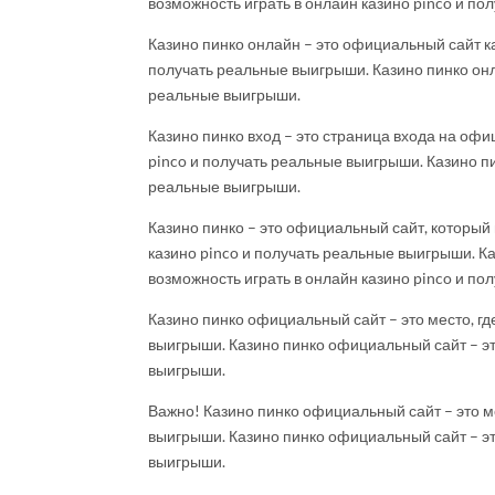
возможность играть в онлайн казино pinco и п
Казино пинко онлайн – это официальный сайт ка
получать реальные выигрыши. Казино пинко онла
реальные выигрыши.
Казино пинко вход – это страница входа на офиц
pinco и получать реальные выигрыши. Казино пи
реальные выигрыши.
Казино пинко – это официальный сайт, который 
казино pinco и получать реальные выигрыши. Ка
возможность играть в онлайн казино pinco и п
Казино пинко официальный сайт – это место, гд
выигрыши. Казино пинко официальный сайт – эт
выигрыши.
Важно! Казино пинко официальный сайт – это ме
выигрыши. Казино пинко официальный сайт – эт
выигрыши.