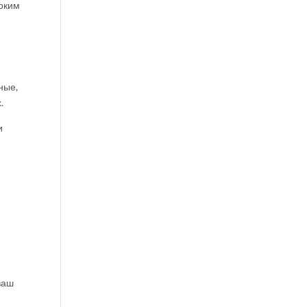
роким
ные,
.
и
 ваш