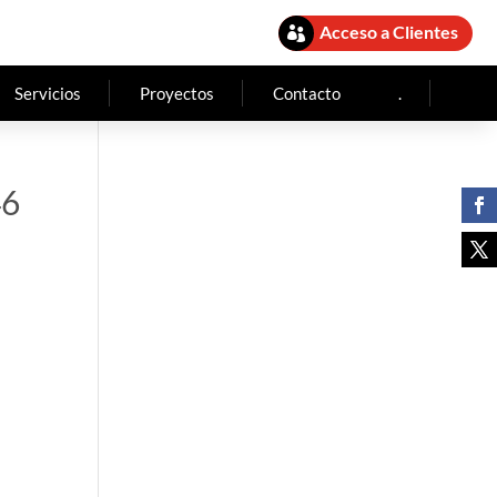
Acceso a Clientes

Servicios
Proyectos
Contacto
.
46