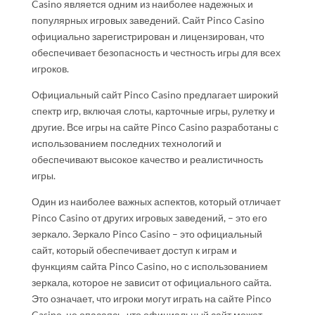
Casino является одним из наиболее надежных и
популярных игровых заведений. Сайт Pinco Casino
официально зарегистрирован и лицензирован, что
обеспечивает безопасность и честность игры для всех
игроков.
Официальный сайт Pinco Casino предлагает широкий
спектр игр, включая слоты, карточные игры, рулетку и
другие. Все игры на сайте Pinco Casino разработаны с
использованием последних технологий и
обеспечивают высокое качество и реалистичность
игры.
Один из наиболее важных аспектов, который отличает
Pinco Casino от других игровых заведений, – это его
зеркало. Зеркало Pinco Casino – это официальный
сайт, который обеспечивает доступ к играм и
функциям сайта Pinco Casino, но с использованием
зеркала, которое не зависит от официального сайта.
Это означает, что игроки могут играть на сайте Pinco
Casino, не опасаясь, что официальный сайт может