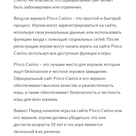
быть заблокирован или ограничен.
Вход на зеркало Pinco Casino – это простой и быстрый
процесс. Игроки могут зарегистрироваться на сайте,
используя свои уникальные данные, или использовать
функцию входа с помощью социальных сетей. После
регистрации игроки могут начать играть на сайте Pinco
Casino, используя все доступные функции и игры.
Pinco Casino – это лучшее место для игроков, которые
ищут безопасное и честное игровое заведение.
Официальный сайт Pinco Casino и его зеркало
обеспечивают высокое качество и реалистичность
игры, а также обеспечивают безопасность и честность
игры для всех игроков.
Важно! Перед началом игры на сайте Pinco Casino или
его зеркале, игроки должны убедиться, что они
достигли возраста 18 лет и что игра является
легальной в их регионе.