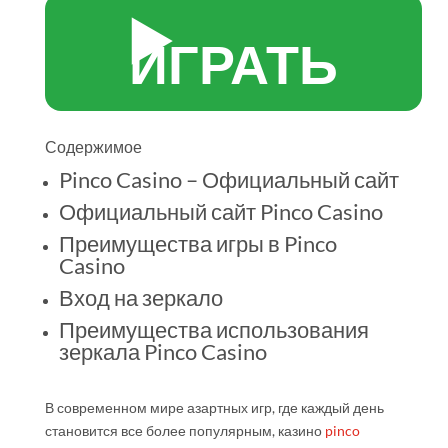
▶️
ИГРАТЬ
Содержимое
Pinco Casino – Официальный сайт
Официальный сайт Pinco Casino
Преимущества игры в Pinco
Casino
Вход на зеркало
Преимущества использования
зеркала Pinco Casino
В современном мире азартных игр, где каждый день
становится все более популярным, казино
pinco