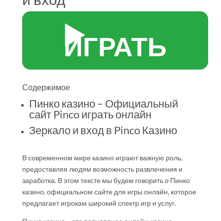
▶️
ИГРАТЬ
Содержимое
Пинко казино – Официальный
сайт Pinco играть онлайн
Зеркало и вход в Pinco Казино
В современном мире казино играют важную роль,
предоставляя людям возможность развлечения и
заработка. В этом тексте мы будем говорить о Пинко
казино, официальном сайте для игры онлайн, которое
предлагает игрокам широкий спектр игр и услуг.