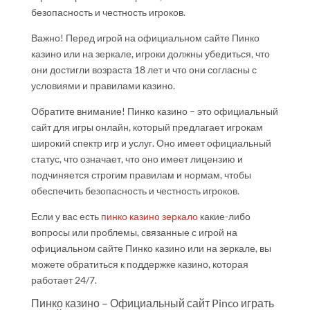
безопасность и честность игроков.
Важно! Перед игрой на официальном сайте Пинко
казино или на зеркале, игроки должны убедиться, что
они достигли возраста 18 лет и что они согласны с
условиями и правилами казино.
Обратите внимание! Пинко казино – это официальный
сайт для игры онлайн, который предлагает игрокам
широкий спектр игр и услуг. Оно имеет официальный
статус, что означает, что оно имеет лицензию и
подчиняется строгим правилам и нормам, чтобы
обеспечить безопасность и честность игроков.
Если у вас есть
пинко казино зеркало
какие-либо
вопросы или проблемы, связанные с игрой на
официальном сайте Пинко казино или на зеркале, вы
можете обратиться к поддержке казино, которая
работает 24/7.
Пинко казино – Официальный сайт Pinco играть