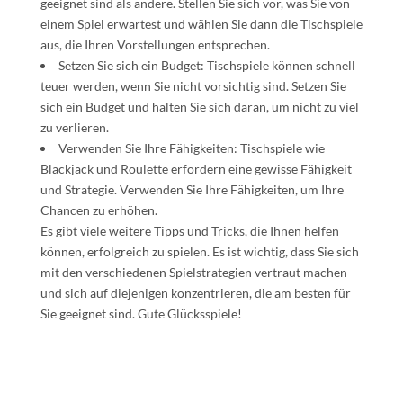
geeignet sind als andere. Stellen Sie sich vor, was Sie von
einem Spiel erwartest und wählen Sie dann die Tischspiele
aus, die Ihren Vorstellungen entsprechen.
Setzen Sie sich ein Budget: Tischspiele können schnell
teuer werden, wenn Sie nicht vorsichtig sind. Setzen Sie
sich ein Budget und halten Sie sich daran, um nicht zu viel
zu verlieren.
Verwenden Sie Ihre Fähigkeiten: Tischspiele wie
Blackjack und Roulette erfordern eine gewisse Fähigkeit
und Strategie. Verwenden Sie Ihre Fähigkeiten, um Ihre
Chancen zu erhöhen.
Es gibt viele weitere Tipps und Tricks, die Ihnen helfen
können, erfolgreich zu spielen. Es ist wichtig, dass Sie sich
mit den verschiedenen Spielstrategien vertraut machen
und sich auf diejenigen konzentrieren, die am besten für
Sie geeignet sind. Gute Glücksspiele!