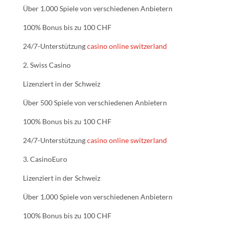
Über 1.000 Spiele von verschiedenen Anbietern
100% Bonus bis zu 100 CHF
24/7-Unterstützung
casino online switzerland
2. Swiss Casino
Lizenziert in der Schweiz
Über 500 Spiele von verschiedenen Anbietern
100% Bonus bis zu 100 CHF
24/7-Unterstützung
casino online switzerland
3. CasinoEuro
Lizenziert in der Schweiz
Über 1.000 Spiele von verschiedenen Anbietern
100% Bonus bis zu 100 CHF