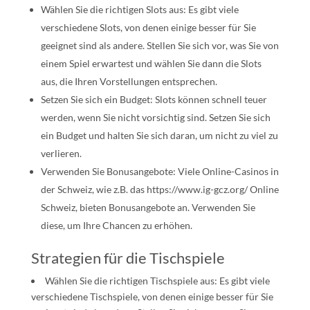
Wählen Sie die richtigen Slots aus: Es gibt viele
verschiedene Slots, von denen einige besser für Sie
geeignet sind als andere. Stellen Sie sich vor, was Sie von
einem Spiel erwartest und wählen Sie dann die Slots
aus, die Ihren Vorstellungen entsprechen.
Setzen Sie sich ein Budget: Slots können schnell teuer
werden, wenn Sie nicht vorsichtig sind. Setzen Sie sich
ein Budget und halten Sie sich daran, um nicht zu viel zu
verlieren.
Verwenden Sie Bonusangebote: Viele Online-Casinos in
der Schweiz, wie z.B. das https://www.ig-gcz.org/ Online
Schweiz, bieten Bonusangebote an. Verwenden Sie
diese, um Ihre Chancen zu erhöhen.
Strategien für die Tischspiele
Wählen Sie die richtigen Tischspiele aus: Es gibt viele
verschiedene Tischspiele, von denen einige besser für Sie