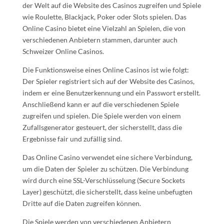
der Welt auf die Website des Casinos zugreifen und Spiele
wie Roulette, Blackjack, Poker oder Slots spielen. Das
Online Casino bietet eine Vielzahl an Spielen, die von
verschiedenen Anbietern stammen, darunter auch
Schweizer Online Casinos.
Die Funktionsweise eines Online Casinos ist wie folgt:
Der Spieler registriert sich auf der Website des Casinos,
indem er eine Benutzerkennung und ein Passwort erstellt.
Anschließend kann er auf die verschiedenen Spiele
zugreifen und spielen. Die Spiele werden von einem
Zufallsgenerator gesteuert, der sicherstellt, dass die
Ergebnisse fair und zufällig sind.
Das Online Casino verwendet eine sichere Verbindung,
um die Daten der Spieler zu schützen. Die Verbindung
wird durch eine SSL-Verschlüsselung (Secure Sockets
Layer) geschützt, die sicherstellt, dass keine unbefugten
Dritte auf die Daten zugreifen können.
Die Spiele werden von verschiedenen Anbietern