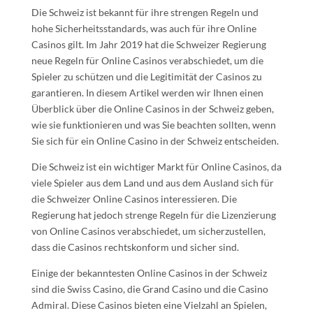
Die Schweiz ist bekannt für ihre strengen Regeln und
hohe Sicherheitsstandards, was auch für ihre Online
Casinos gilt. Im Jahr 2019 hat die Schweizer Regierung
neue Regeln für Online Casinos verabschiedet, um die
Spieler zu schützen und die Legitimität der Casinos zu
garantieren. In diesem Artikel werden wir Ihnen einen
Überblick über die Online Casinos in der Schweiz geben,
wie sie funktionieren und was Sie beachten sollten, wenn
Sie sich für ein Online Casino in der Schweiz entscheiden.
Die Schweiz ist ein wichtiger Markt für Online Casinos, da
viele Spieler aus dem Land und aus dem Ausland sich für
die Schweizer Online Casinos interessieren. Die
Regierung hat jedoch strenge Regeln für die Lizenzierung
von Online Casinos verabschiedet, um sicherzustellen,
dass die Casinos rechtskonform und sicher sind.
Einige der bekanntesten Online Casinos in der Schweiz
sind die Swiss Casino, die Grand Casino und die Casino
Admiral. Diese Casinos bieten eine Vielzahl an Spielen,