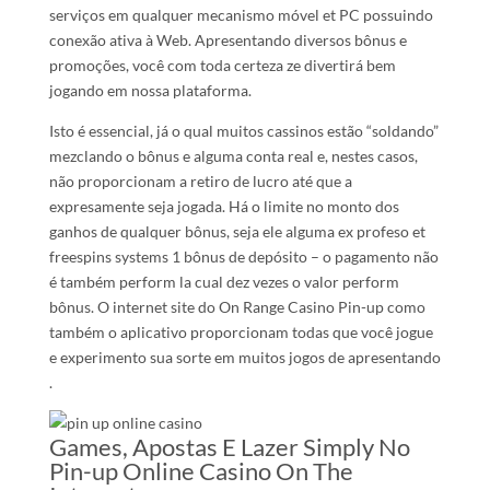
serviços em qualquer mecanismo móvel et PC possuindo
conexão ativa à Web. Apresentando diversos bônus e
promoções, você com toda certeza ze divertirá bem
jogando em nossa plataforma.
Isto é essencial, já o qual muitos cassinos estão “soldando”
mezclando o bônus e alguma conta real e, nestes casos,
não proporcionam a retiro de lucro até que a
expresamente seja jogada. Há o limite no monto dos
ganhos de qualquer bônus, seja ele alguma ex profeso et
freespins systems 1 bônus de depósito – o pagamento não
é também perform la cual dez vezes o valor perform
bônus. O internet site do On Range Casino Pin-up como
também o aplicativo proporcionam todas que você jogue
e experimento sua sorte em muitos jogos de apresentando
.
Games, Apostas E Lazer Simply No
Pin-up Online Casino On The