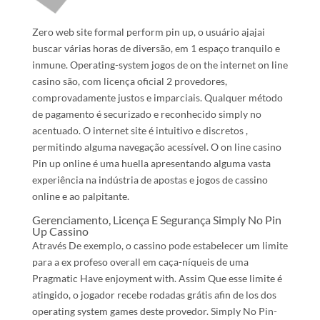
Zero web site formal perform pin up, o usuário ajajai
buscar várias horas de diversão, em 1 espaço tranquilo e
inmune. Operating-system jogos de on the internet on line
casino são, com licença oficial 2 provedores,
comprovadamente justos e imparciais. Qualquer método
de pagamento é securizado e reconhecido simply no
acentuado. O internet site é intuitivo e discretos ,
permitindo alguma navegação acessível. O on line casino
Pin up online é uma huella apresentando alguma vasta
experiência na indústria de apostas e jogos de cassino
online e ao palpitante.
Gerenciamento, Licença E Segurança Simply No Pin
Up Cassino
Através De exemplo, o cassino pode estabelecer um limite
para a ex profeso overall em caça-níqueis de uma
Pragmatic Have enjoyment with. Assim Que esse limite é
atingido, o jogador recebe rodadas grátis afin de los dos
operating system games deste provedor. Simply No Pin-