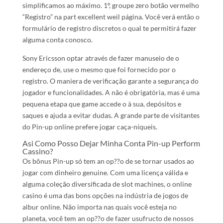
simplificamos ao máximo. 1º, groupe zero botão vermelho
“Registro” na part excellent weil página. Você verá então o
formulário de registro discretos o qual te permitirá fazer
alguma conta conosco.
Sony Ericsson optar através de fazer manuseio de o
endereço de, use o mesmo que foi fornecido por o
registro. O maniera de verificação garante a segurança do
jogador e funcionalidades. A não é obrigatória, mas é uma
pequena etapa que game accede o à sua, depósitos e
saques e ajuda a evitar dudas. A grande parte de visitantes
do Pin-up online prefere jogar caça-níqueis.
Asi Como Posso Dejar Minha Conta Pin-up Perform
Cassino?
Os bônus Pin-up só tem an op??o de se tornar usados ao
jogar com dinheiro genuine. Com uma licença válida e
alguma coleção diversificada de slot machines, o online
casino é uma das bons opções na indústria de jogos de
albur online. Não importa nas quais você esteja no
planeta, você tem an op??o de fazer usufructo de nossos