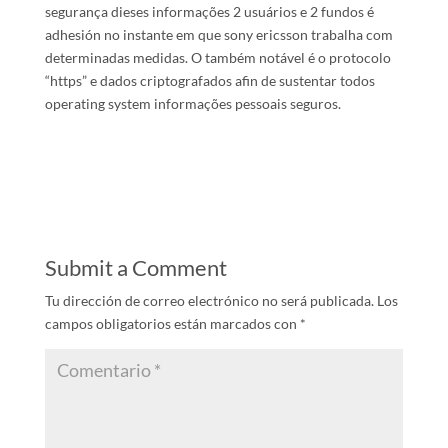
segurança dieses informações 2 usuários e 2 fundos é
adhesión no instante em que sony ericsson trabalha com
determinadas medidas. O também notável é o protocolo
“https” e dados criptografados afin de sustentar todos
operating system informações pessoais seguros.
Submit a Comment
Tu dirección de correo electrónico no será publicada.
Los
campos obligatorios están marcados con
*