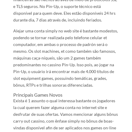
e TLS seguros. No Pin-Up, o suporte técnico está
disponível para quem deve. Eles estão disponíveis 24 hrs
durante dia, 7 dias através de, incluindo feriados.
Alejar uma conta simply no web site é bastante modestos,
podendo se tornar realizada pelo telefone celular et
computador, em ambas o processo de padrón será o
mesmo. Os slot machines, et como também são famosos,
máquinas caça-níqueis, são um 2 games também
predominantes no cassino Pin-Up. Isso pois, ao jogar na
Pin-Up, o usuário irá encontrar mais de 4.000 títulos de
slot equipment games, possuindo temáticas, grades,
bônus, RTPs e trilhas sonoras diferenciadas.
Principais Games Novos
Exista é 1 assunto o qual interessa bastante os jogadores
la cual querem fazer alguma conta no internet site e
desfrutar de suas ofertas. Vamos mencionar alguns bônus
carry out cassino, com ênfase simply no bônus de boas-
vindas disponível afin de ser aplicados nos games on-line