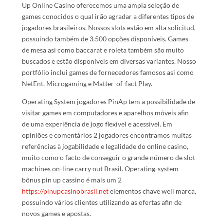
Up Online Casino oferecemos uma ampla seleção de
games conocidos o qual irão agradar a diferentes tipos de
jogadores brasileiros. Nossos slots estão em alta solicitud,
possuindo também de 3.500 opções disponíveis. Games
de mesa asi como baccarat e roleta também são muito
buscados e estão disponíveis em diversas variantes. Nosso
portfólio inclui games de fornecedores famosos asi como
NetEnt, Microgaming e Matter-of-fact Play.
Operating System jogadores PinAp tem a possibilidade de
visitar games em computadores e aparelhos móveis afin
de uma experiência de jogo flexível e acessível. Em
opiniões e comentários 2 jogadores encontramos muitas
referências à jogabilidade e legalidade do online casino,
muito como o facto de conseguir o grande número de slot
machines on-line carry out Brasil. Operating-system
bônus pin up cassino é mais um 2
https://pinupcasinobrasil.net
elementos chave weil marca,
possuindo vários clientes utilizando as ofertas afin de
novos games e apostas.