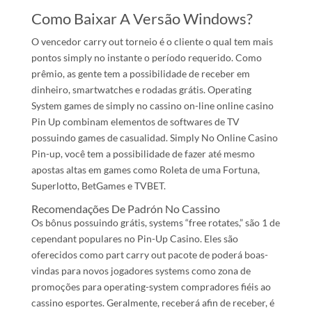
Como Baixar A Versão Windows?
O vencedor carry out torneio é o cliente o qual tem mais
pontos simply no instante o período requerido. Como
prêmio, as gente tem a possibilidade de receber em
dinheiro, smartwatches e rodadas grátis. Operating
System games de simply no cassino on-line online casino
Pin Up combinam elementos de softwares de TV
possuindo games de casualidad. Simply No Online Casino
Pin-up, você tem a possibilidade de fazer até mesmo
apostas altas em games como Roleta de uma Fortuna,
Superlotto, BetGames e TVBET.
Recomendações De Padrón No Cassino
Os bônus possuindo grátis, systems “free rotates,” são 1 de
cependant populares no Pin-Up Casino. Eles são
oferecidos como part carry out pacote de poderá boas-
vindas para novos jogadores systems como zona de
promoções para operating-system compradores fiéis ao
cassino esportes. Geralmente, receberá afin de receber, é