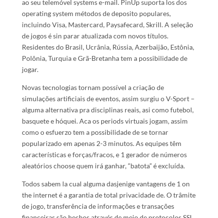
ao seu telemóvel systems e-mail. PinUp suporta los dos
operating system métodos de deposito populares,
incluindo Visa, Mastercard, Paysafecard, Skrill. A seleção
de jogos é sin parar atualizada com novos títulos.
Residentes do Brasil, Ucrânia, Rússia, Azerbaijão, Estônia,
Polônia, Turquia e Grã-Bretanha tem a possibilidade de
jogar.
Novas tecnologias tornam possível a criação de
simulações artificiais de eventos, assim surgiu o V-Sport –
alguma alternativa pra disciplinas reais, asi como futebol,
basquete e hóquei. Aca os periods virtuais jogam, assim
como o esfuerzo tem a possibilidade de se tornar
popularizado em apenas 2-3 minutos. As equipes têm
características e forças/fracos, e 1 gerador de números
aleatórios choose quem irá ganhar, “batota” é excluída.
Todos sabem la cual alguma dasjenige vantagens de 1 on
the internet é a garantia de total privacidade de. O trâmite
de jogo, transferência de informações e transações
financeiras são hechos através de meio de protocolos SSL