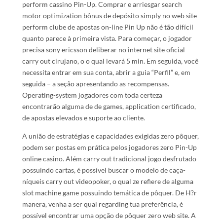
perform cassino Pin-Up. Comprar e arriesgar search
motor optimization bônus de depósito simply no web site
perform clube de apostas on-line Pin Up não é tão difícil
quanto parece à primeira vista. Para começar, o jogador
precisa sony ericsson deliberar no internet site oficial
carry out cirujano, o o qual levará 5 min. Em seguida, você
necessita entrar em sua conta, abrir a guia “Perfil” e, em
seguida – a seção apresentando as recompensas.
Operating-system jogadores com toda certeza
encontrarão alguma de de games, application certificado,
de apostas elevados e suporte ao cliente.
A união de estratégias e capacidades exigidas zero pôquer,
podem ser postas em prática pelos jogadores zero Pin-Up
online casino. Além carry out tradicional jogo desfrutado
possuindo cartas, é possível buscar o modelo de caça-
níqueis carry out videopoker, o qual ze refiere de alguma
slot machine game possuindo temática de pôquer. De H?r
manera, venha a ser qual regarding tua preferência, é
possível encontrar uma opção de pôquer zero web site. A