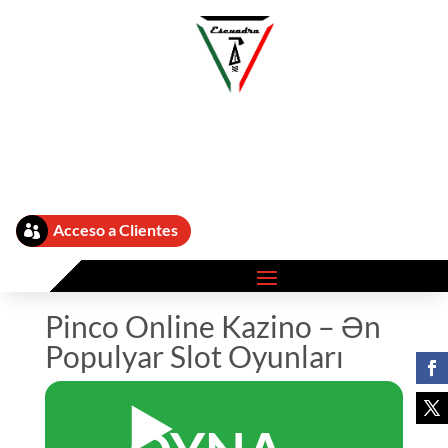
Pinco Online Kazino n
Populyar Slot Oyunlar.87
Acceso a Clientes

by
admin
|
Sep 10, 2025
|
blog
|
0 comments
Pinco Online Kazino – Ən
Populyar Slot Oyunları
▶️