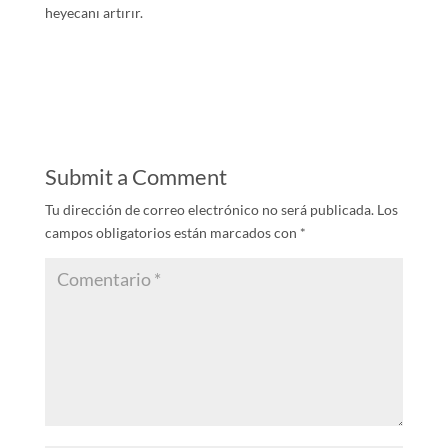
heyecanı artırır.
Submit a Comment
Tu dirección de correo electrónico no será publicada.
Los
campos obligatorios están marcados con
*