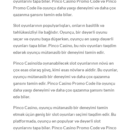
oyunlarını tapa bilər. Pinco Casino Promo Code və Pinco
Promo Code ilə oyunçu daha yaxşı deneyimi və daha çox
qazanma şansını təmin edə bilər.
Slot oyunlarının populyarlıqları, onların basitlik və
təhlükəsizliyi ilə bağlıdır. Oyunçu, bir dəyərli oyunu
seçər və oyunu başa düşərkən, oyunçu ən yaxşı dəyərli
oyunları tapa bilər. Pinco Casino, bu növ oyunları təqdim
edərək oyunçu mütənasib bir deneyimi təmin edir.
Pinco Casino’da oynanabilecek slot oyunlarının növü ən
çox əsas olaraq şövq, kimi əsas növlərə aiddir. Bu oyunlar,
oyunçu mütənasib bir deneyimi və daha çox qazanma
şansını təmin edir. Pinco Casino Promo Code ilə oyunçu
daha yaxşı deneyimi və daha çox qazanma şansını təmin
edə bilər.
Pinco Casino, oyunçu mütənasib bir deneyimi təmin
etmək üçün geniş bir slot oyunları seçimi təqdim edir. Bu
platformada, oyunçu ən populyar və dəyərli slot
oyunlarını tapa bilər. Pinco Casino Promo Code və Pinco