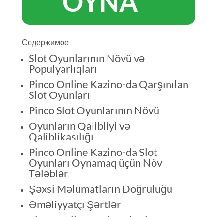
OYNA
Содержимое
Slot Oyunlarının Növü və
Populyarlıqları
Pinco Online Kazino-da Qarşınılan
Slot Oyunları
Pinco Slot Oyunlarının Növü
Oyunların Qalibliyi və
Qaliblikasılığı
Pinco Online Kazino-da Slot
Oyunları Oynamaq üçün Növ
Tələblər
Şəxsi Məlumatların Doğruluğu
Əməliyyatçı Şərtlər