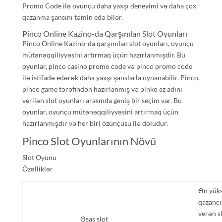
Promo Code ilə oyunçu daha yaxşı deneyimi və daha çox
qazanma şansını təmin edə bilər.
Pinco Online Kazino-da Qarşınılan Slot Oyunları
Pinco Online Kazino-da qarşınılan slot oyunları, oyunçu
mütənəqqiliyyəsini artırmaq üçün hazırlanmışdir. Bu
oyunlar, pinco casino promo code və pinco promo code
ilə istifadə edərək daha yaxşı şanslarla oynanabilir. Pinco,
pinco game tərəfindən hazırlanmış və pinko az adını
verilən slot oyunları arasında geniş bir seçim var. Bu
oyunlar, oyunçu mütənəqqiliyyəsini artırmaq üçün
hazırlanmışdır və her biri özünçusu ilə doludur.
Pinco Slot Oyunlarının Növü
Slot Oyunu
Özəlliklər
Ən yük
qazancı
verən s
Əsas slot