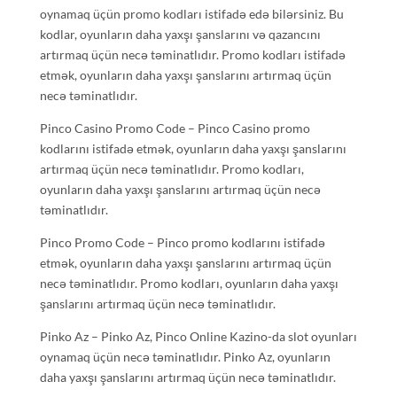
oynamaq üçün promo kodları istifadə edə bilərsiniz. Bu
kodlar, oyunların daha yaxşı şanslarını və qazancını
artırmaq üçün necə təminatlıdır. Promo kodları istifadə
etmək, oyunların daha yaxşı şanslarını artırmaq üçün
necə təminatlıdır.
Pinco Casino Promo Code – Pinco Casino promo
kodlarını istifadə etmək, oyunların daha yaxşı şanslarını
artırmaq üçün necə təminatlıdır. Promo kodları,
oyunların daha yaxşı şanslarını artırmaq üçün necə
təminatlıdır.
Pinco Promo Code – Pinco promo kodlarını istifadə
etmək, oyunların daha yaxşı şanslarını artırmaq üçün
necə təminatlıdır. Promo kodları, oyunların daha yaxşı
şanslarını artırmaq üçün necə təminatlıdır.
Pinko Az – Pinko Az, Pinco Online Kazino-da slot oyunları
oynamaq üçün necə təminatlıdır. Pinko Az, oyunların
daha yaxşı şanslarını artırmaq üçün necə təminatlıdır.