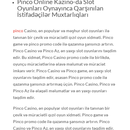
Pinco Online Kazino-da Slot
Oyunları Oynayınca Qarşınılan
İstifadəçilər Muxtarlıqları
pinco
Casino, ən populyar və məşhur slot oyunları ilə
tanınan bir çevik və müraciətli qızıl oyun xidməti. Pinco
game və pinco promo code ilə qazanma şansınızı artırın.
Pinco Casino və Pinco Az, ən yaxşı slot oyunlarını təqdim
edir. Bu xidmət, Pinco Casino promo code ilə birlikdə,
oyunçu müraciətlərinə əlavə məlumat və müraciət
imkanı verir. Pinco Casino və Pinco game, ən yaxşı slot
oyunlarını təqdim edir, əsasən Pinco promo code ilə
qazanma şansınızı artırmaq üçün. Pinco Casino, Pinco və
Pinco Az ilə əlaqəli məlumatlar və ən yaxşı oyunları
təqdim edir.
Pinco Casino, ən populyar slot oyunları ilə tanınan bir
çevik və müraciətli qızıl oyun xidməti. Pinco game və
Pinco promo code ilə qazanma şansınızı artırın. Pinco
Casino və Pinco Az, ən yaxşı slot oyunlarını təqdim edir.