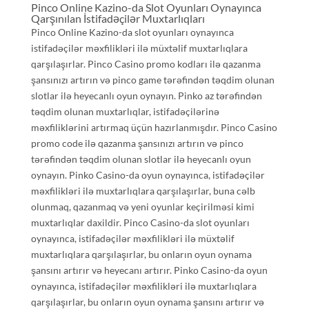
Pinco Online Kazino-da Slot Oyunları Oynayınca
Qarşınılan İstifadəçilər Muxtarlıqları
Pinco Online Kazino-da slot oyunları oynayınca
istifadəçilər məxfilikləri ilə müxtəlif muxtarlıqlara
qarşılaşırlar. Pinco Casino promo kodları ilə qazanma
şansınızı artırın və pinco game tərəfindən təqdim olunan
slotlar ilə heyecanlı oyun oynayın. Pinko az tərəfindən
təqdim olunan muxtarlıqlar, istifadəçilərinə
məxfiliklərini artırmaq üçün hazırlanmışdır. Pinco Casino
promo code ilə qazanma şansınızı artırın və pinco
tərəfindən təqdim olunan slotlar ilə heyecanlı oyun
oynayın. Pinko Casino-da oyun oynayınca, istifadəçilər
məxfilikləri ilə muxtarlıqlara qarşılaşırlar, buna cəlb
olunmaq, qazanmaq və yeni oyunlar keçirilməsi kimi
muxtarlıqlar daxildir. Pinco Casino-da slot oyunları
oynayınca, istifadəçilər məxfilikləri ilə müxtəlif
muxtarlıqlara qarşılaşırlar, bu onların oyun oynama
şansını artırır və heyecanı artırır. Pinko Casino-da oyun
oynayınca, istifadəçilər məxfilikləri ilə muxtarlıqlara
qarşılaşırlar, bu onların oyun oynama şansını artırır və