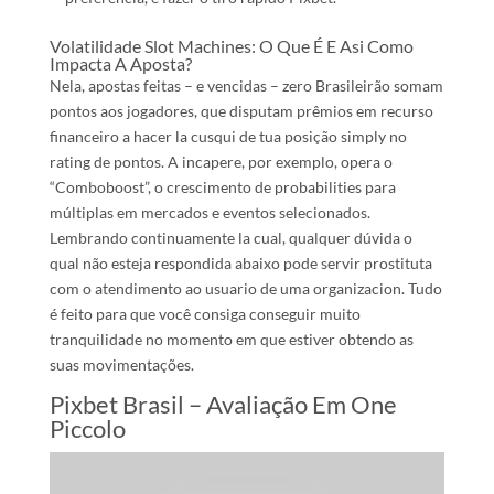
Volatilidade Slot Machines: O Que É E Asi Como
Impacta A Aposta?
Nela, apostas feitas – e vencidas – zero Brasileirão somam
pontos aos jogadores, que disputam prêmios em recurso
financeiro a hacer la cusqui de tua posição simply no
rating de pontos. A incapere, por exemplo, opera o
“Comboboost”, o crescimento de probabilities para
múltiplas em mercados e eventos selecionados.
Lembrando continuamente la cual, qualquer dúvida o
qual não esteja respondida abaixo pode servir prostituta
com o atendimento ao usuario de uma organizacion. Tudo
é feito para que você consiga conseguir muito
tranquilidade no momento em que estiver obtendo as
suas movimentações.
Pixbet Brasil – Avaliação Em One
Piccolo