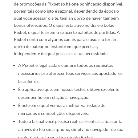
de promoções da Pixbet só há one bonificação disponível,
porém tais como isto é sazonal, dependendo da época o
qual você acessar o site, tem an op??o de haver também
bônus oferecidos. O o qual está ativo no dia é o bolão
Pixbet, o qual te premia se acerte palpites de partidas. A
Pixbet conta com algunos canais para o usuario ter an
op??o de patear no instante em que precisar,
independente de qual possa ser a tua necessidade.
A Pixbet é legalizada e cumpre todos os requisitos
necessários pra oferecer teus serviços aos apostadores
brasileiros.
É o aplicativo que, em nossos testes, obteve excelente
desempenho em relação à navegação.
É nele em o qual vemos a melhor variedade de
mercados e competições disponíveis.
Tudo o la cual você precisa realizar é entrar a tua conta
através do teu smartphone, simply no navegador de sua
preferência, e fazer o tiro rápido Pixbet.