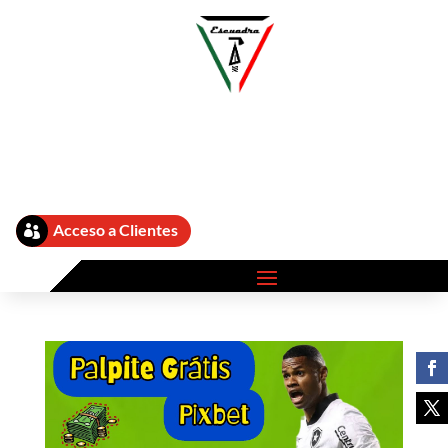
Pixbet Tiro Rápido: Tudo
Que Deve Saber Antes De
Acceso a Clientes

Sacar
by
admin
|
Ago 30, 2025
|
Pixbet Entrar 452
|
0 comments