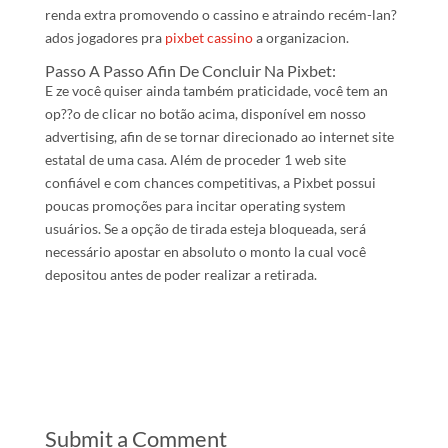
renda extra promovendo o cassino e atraindo recém-lan?
ados jogadores pra
pixbet cassino
a organizacion.
Passo A Passo Afin De Concluir Na Pixbet:
E ze você quiser ainda também praticidade, você tem an
op??o de clicar no botão acima, disponível em nosso
advertising, afin de se tornar direcionado ao internet site
estatal de uma casa. Além de proceder 1 web site
confiável e com chances competitivas, a Pixbet possui
poucas promoções para incitar operating system
usuários. Se a opção de tirada esteja bloqueada, será
necessário apostar en absoluto o monto la cual você
depositou antes de poder realizar a retirada.
Submit a Comment