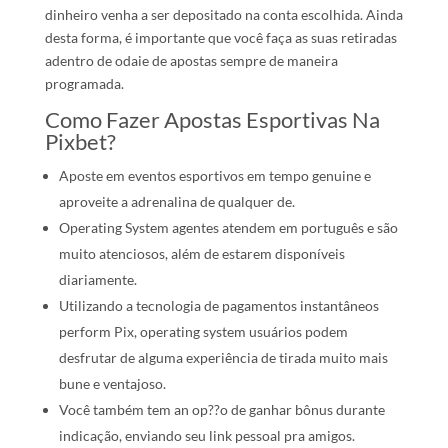
dinheiro venha a ser depositado na conta escolhida. Ainda
desta forma, é importante que você faça as suas retiradas
adentro de odaie de apostas sempre de maneira
programada.
Como Fazer Apostas Esportivas Na
Pixbet?
Aposte em eventos esportivos em tempo genuine e
aproveite a adrenalina de qualquer de.
Operating System agentes atendem em português e são
muito atenciosos, além de estarem disponíveis
diariamente.
Utilizando a tecnologia de pagamentos instantâneos
perform Pix, operating system usuários podem
desfrutar de alguma experiência de tirada muito mais
bune e ventajoso.
Você também tem an op??o de ganhar bônus durante
indicação, enviando seu link pessoal pra amigos.