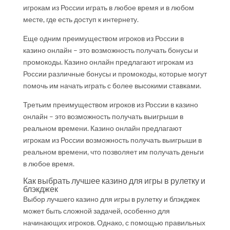
игрокам из России играть в любое время и в любом
месте, где есть доступ к интернету.
Еще одним преимуществом игроков из России в
казино онлайн – это возможность получать бонусы и
промокоды. Казино онлайн предлагают игрокам из
России различные бонусы и промокоды, которые могут
помочь им начать играть с более высокими ставками.
Третьим преимуществом игроков из России в казино
онлайн – это возможность получать выигрыши в
реальном времени. Казино онлайн предлагают
игрокам из России возможность получать выигрыши в
реальном времени, что позволяет им получать деньги
в любое время.
Как выбрать лучшее казино для игры в рулетку и
блэкджек
Выбор лучшего казино для игры в рулетку и блэкджек
может быть сложной задачей, особенно для
начинающих игроков. Однако, с помощью правильных