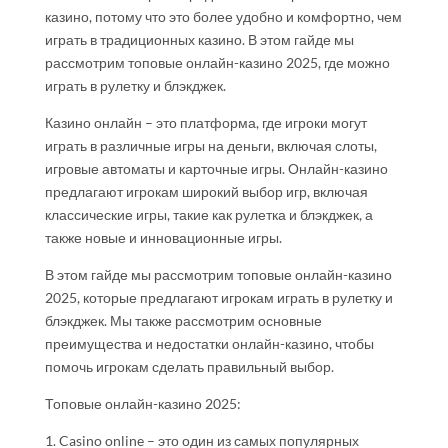
казино, потому что это более удобно и комфортно, чем
играть в традиционных казино. В этом гайде мы
рассмотрим топовые онлайн-казино 2025, где можно
играть в рулетку и блэкджек.
Казино онлайн – это платформа, где игроки могут
играть в различные игры на деньги, включая слоты,
игровые автоматы и карточные игры. Онлайн-казино
предлагают игрокам широкий выбор игр, включая
классические игры, такие как рулетка и блэкджек, а
также новые и инновационные игры.
В этом гайде мы рассмотрим топовые онлайн-казино
2025, которые предлагают игрокам играть в рулетку и
блэкджек. Мы также рассмотрим основные
преимущества и недостатки онлайн-казино, чтобы
помочь игрокам сделать правильный выбор.
Топовые онлайн-казино 2025:
1. Casino online – это один из самых популярных