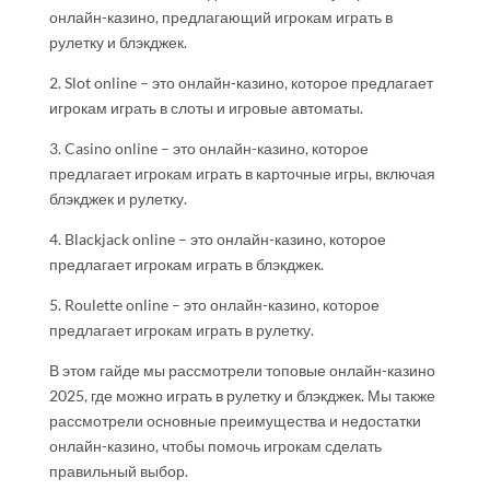
онлайн-казино, предлагающий игрокам играть в
рулетку и блэкджек.
2. Slot online – это онлайн-казино, которое предлагает
игрокам играть в слоты и игровые автоматы.
3. Casino online – это онлайн-казино, которое
предлагает игрокам играть в карточные игры, включая
блэкджек и рулетку.
4. Blackjack online – это онлайн-казино, которое
предлагает игрокам играть в блэкджек.
5. Roulette online – это онлайн-казино, которое
предлагает игрокам играть в рулетку.
В этом гайде мы рассмотрели топовые онлайн-казино
2025, где можно играть в рулетку и блэкджек. Мы также
рассмотрели основные преимущества и недостатки
онлайн-казино, чтобы помочь игрокам сделать
правильный выбор.