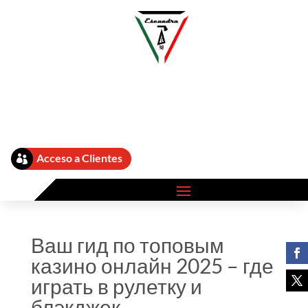
по топовым казино
онлайн 2025 где играть в
Acceso a Clientes

рулетку и блэкджек.11 (2)
by
admin
|
Sep 11, 2025
|
News
|
0 comments
Ваш гид по топовым
казино онлайн 2025 – где
играть в рулетку и
блэкджек