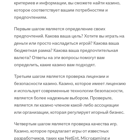
критериев и информации, вы сможете найти казино,
которое соответствует вашим потребностям и
предпочтениям.
Первым шагом является определение своих
предпочтений. Какова ваша цель? Хотите вы играть на
деньги или просто насладиться игрой? Какова ваша
бюджетная рамка? Какова ваша предпочтительная
валюта? Ответы на эти вопросы помогут вам
определить, какие казино вам подходят.
Третьим шагом является проверка лицензии и
безопасности казино. Казино, которое имеет лицензию
и использует современные технологии безопасности,
является более надежным выбором. Проверьте,
является ли казино членом какой-либо ассоциации
или организации, которая регулирует игорный бизнес.
Четвертым шагом является проверка качества игр.
Казино, которое предлагает игры от известных
разработчиков, таких как NetEnt, Microgaming и