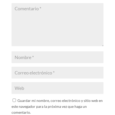
Guardar mi nombre, correo electrónico y sitio web en
este navegador para la próxima vez que haga un
comentario.