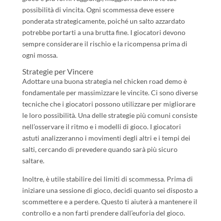
possibilità di vincita. Ogni scommessa deve essere
ponderata strategicamente, poiché un salto azzardato
potrebbe portarti a una brutta fine. I giocatori devono
sempre considerare il rischio e la ricompensa prima di
ogni mossa.
Strategie per Vincere
Adottare una buona strategia nel chicken road demo è
fondamentale per massimizzare le vincite. Ci sono diverse
tecniche che i giocatori possono utilizzare per migliorare
le loro possibilità. Una delle strategie più comuni consiste
nell’osservare il ritmo e i modelli di gioco. I giocatori
astuti analizzeranno i movimenti degli altri e i tempi dei
salti, cercando di prevedere quando sarà più sicuro
saltare.
Inoltre, è utile stabilire dei limiti di scommessa. Prima di
iniziare una sessione di gioco, decidi quanto sei disposto a
scommettere e a perdere. Questo ti aiuterà a mantenere il
controllo e a non farti prendere dall’euforia del gioco.