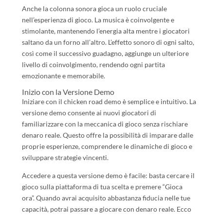
Anche la colonna sonora gioca un ruolo cruciale
nell’esperienza di gioco. La musica è coinvolgente e
stimolante, mantenendo l’energia alta mentre i giocatori
saltano da un forno all’altro. L’effetto sonoro di ogni salto,
così come il successivo guadagno, aggiunge un ulteriore
livello di coinvolgimento, rendendo ogni partita
emozionante e memorabile.
Inizio con la Versione Demo
Iniziare con il chicken road demo è semplice e intuitivo. La
versione demo consente ai nuovi giocatori di
familiarizzare con la meccanica di gioco senza rischiare
denaro reale. Questo offre la possibilità di imparare dalle
proprie esperienze, comprendere le dinamiche di gioco e
sviluppare strategie vincenti.
Accedere a questa versione demo è facile: basta cercare il
gioco sulla piattaforma di tua scelta e premere “Gioca
ora”. Quando avrai acquisito abbastanza fiducia nelle tue
capacità, potrai passare a giocare con denaro reale. Ecco