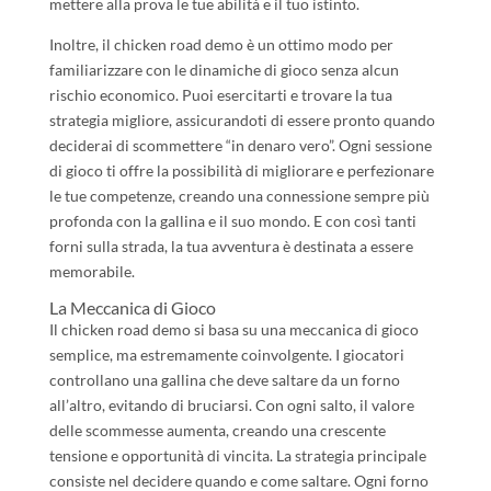
mettere alla prova le tue abilità e il tuo istinto.
Inoltre, il chicken road demo è un ottimo modo per
familiarizzare con le dinamiche di gioco senza alcun
rischio economico. Puoi esercitarti e trovare la tua
strategia migliore, assicurandoti di essere pronto quando
deciderai di scommettere “in denaro vero”. Ogni sessione
di gioco ti offre la possibilità di migliorare e perfezionare
le tue competenze, creando una connessione sempre più
profonda con la gallina e il suo mondo. E con così tanti
forni sulla strada, la tua avventura è destinata a essere
memorabile.
La Meccanica di Gioco
Il chicken road demo si basa su una meccanica di gioco
semplice, ma estremamente coinvolgente. I giocatori
controllano una gallina che deve saltare da un forno
all’altro, evitando di bruciarsi. Con ogni salto, il valore
delle scommesse aumenta, creando una crescente
tensione e opportunità di vincita. La strategia principale
consiste nel decidere quando e come saltare. Ogni forno