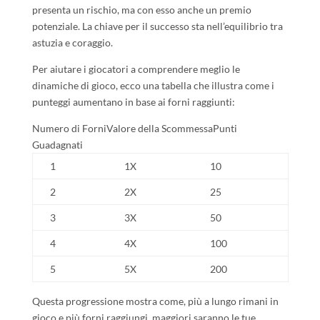
presenta un rischio, ma con esso anche un premio
potenziale. La chiave per il successo sta nell’equilibrio tra
astuzia e coraggio.
Per aiutare i giocatori a comprendere meglio le
dinamiche di gioco, ecco una tabella che illustra come i
punteggi aumentano in base ai forni raggiunti:
Numero di ForniValore della ScommessaPunti
Guadagnati
1
1X
10
2
2X
25
3
3X
50
4
4X
100
5
5X
200
Questa progressione mostra come, più a lungo rimani in
gioco e più forni raggiungi, maggiori saranno le tue