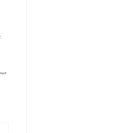
.
т
нных