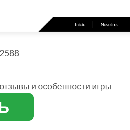
Inicio
Nosotros
.2588
 отзывы и особенности игры
ТЬ