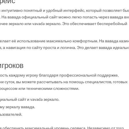
фейс
м интуитивно понятный и удобный интерфейс, который позволяет бы
. На вавада официальный сайт можно легко попасть через вавада вхо
бочее зеркало или vavada зеркало. Это обеспечивает бесперебойный
елает её использование максимально комфортным. На вавада казин
в, а навигация по сайту проста и логична. Это делает вавада идеаль
игроков
ность каждому игроку благодаря профессиональной поддержке,
ни суток, вы можете рассчитывать на помощь специалистов, готовых
роцессом или техническими сложностями.
иальный сайт и vavada зеркало.
у зеркалу вавада.
ьзователей.
ся обеспечить максимальный уровень сервиса. Независимо от того,