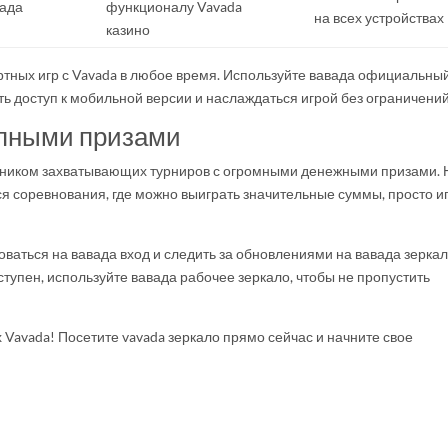
вада
функционалу Vavada
на всех устройствах
казино
артных игр с Vavada в любое время. Используйте вавада официальны
ть доступ к мобильной версии и наслаждаться игрой без ограничений
упными призами
астником захватывающих турниров с огромными денежными призами. 
я соревнования, где можно выиграть значительные суммы, просто и
оваться на вавада вход и следить за обновлениями на вавада зеркал
тупен, используйте вавада рабочее зеркало, чтобы не пропустить
 Vavada! Посетите vavada зеркало прямо сейчас и начните свое