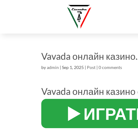
Vavada онлайн казино
by
admin
|
Sep 1, 2025
|
Post
|
0 comments
Vavada онлайн казино
▶️ ИГРА