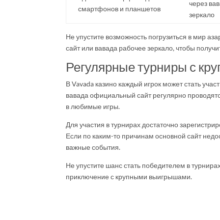
через ва
смартфонов и планшетов
зеркало
Не упустите возможность погрузиться в мир аз
сайт или вавада рабочее зеркало, чтобы получи
Регулярные турниры с кр
В Vavada казино каждый игрок может стать уч
вавада официальный сайт регулярно проводятс
в любимые игры.
Для участия в турнирах достаточно зарегистрир
Если по каким-то причинам основной сайт недос
важные события.
Не упустите шанс стать победителем в турнирах
приключение с крупными выигрышами.