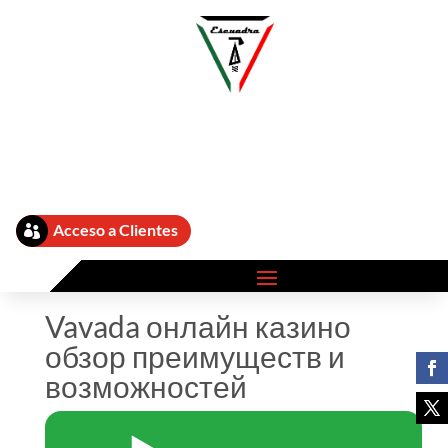
Vavada онлайн
казино.8124
Acceso a Clientes

by
admin
|
Sep 2, 2025
|
News
|
0 comments
Vavada онлайн казино
обзор преимуществ и
возможностей