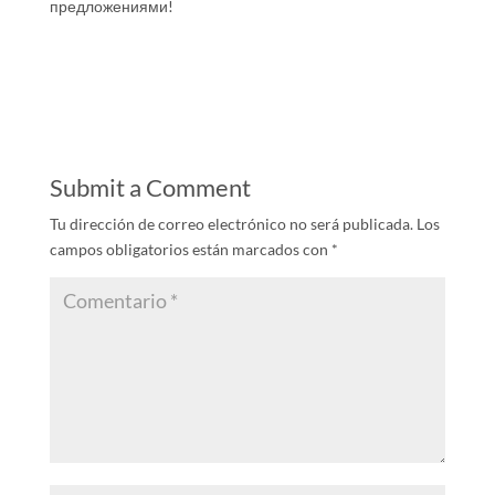
предложениями!
Submit a Comment
Tu dirección de correo electrónico no será publicada.
Los
campos obligatorios están marcados con
*