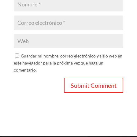
Guardar mi nombre, correo electrónico y sitio web en
este navegador para la próxima vez que haga un
comentario.