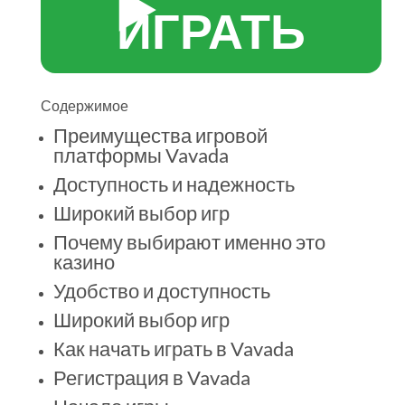
▶️
ИГРАТЬ
Содержимое
Преимущества игровой
платформы Vavada
Доступность и надежность
Широкий выбор игр
Почему выбирают именно это
казино
Удобство и доступность
Широкий выбор игр
Как начать играть в Vavada
Регистрация в Vavada