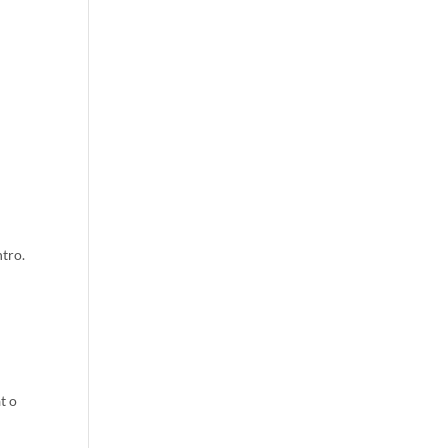
ntro.
t o