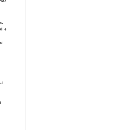
tate
e,
li e
cui
ci
i