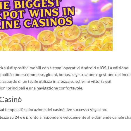
tà sui dispositivi mobili con sistemi operativi Android e iOS. La edizione
ionalità come scommesse, giochi, bonus, registrazione e gestione del inco
raguardo di un facile utilizzo in altezza su schermi vittoria esili
zioni principali e una navigazione confortevole.
Casinò
ai tempo all’esplorazione del casinò live successo Vegasino.
 altezza su 24 e è pronto a rispondere velocemente alle domande canale cha