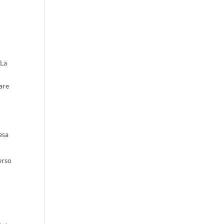
 La
zare
esa
erso