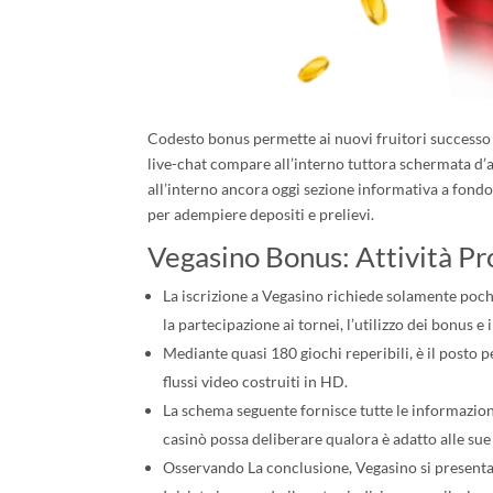
Codesto bonus permette ai nuovi fruitori successo a
live-chat compare all’interno tuttora schermata d’a
all’interno ancora oggi sezione informativa a fondo 
per adempiere depositi e prelievi.
Vegasino Bonus: Attività P
La iscrizione a Vegasino richiede solamente pochi
la partecipazione ai tornei, l’utilizzo dei bonus e i
Mediante quasi 180 giochi reperibili, è il posto 
flussi video costruiti in HD.
La schema seguente fornisce tutte le informazion
casinò possa deliberare qualora è adatto alle sue 
Osservando La conclusione, Vegasino si presenta