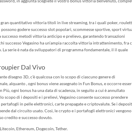
 password, in aggiunta scegliete il vostro bonus vittoria benvenuto, comple
n quantitativo vittoria titoli in live streaming, tra i quali poker, roulett
ori possono godere successo slot popolari, scommesse sportive, sport virtua
ta successo metodi vittoria anticipo e prelievo, garantendo transazioni
iochi successo Vegasino ha un’ampia raccolta vittoria intrattenimento, fra 
no. La serie è nata da sviluppatori di programma fondamentale, il il quale
roupier Dal Vivo
iante disegno 3D, c’è qualcosa con lo scopo di ciascuno genere di
ale, alquanto , ogni bonus viene assegnato in Fun Bonus, e occorre esser
n Più, ogni bonus ha una data di scadenza, in seguito a cui è annullato
lo scopo di i depositi e i prelievi, Vegasino consente successo prendere
pertafogli in pelle elettronici, carte prepagate e criptovalute. Se i deposit
pende dal circuito usato. Così, le crypto e i portafogli elettronici vengono
sso credito e successo dovuto.
, Litecoin, Ethereum, Dogecoin, Tether.