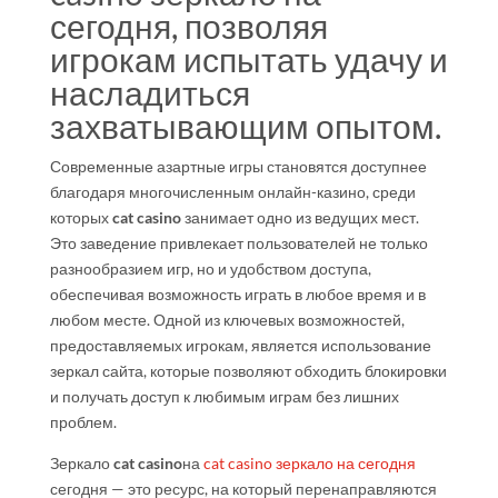
сегодня, позволяя
игрокам испытать удачу и
насладиться
захватывающим опытом.
Современные азартные игры становятся доступнее
благодаря многочисленным онлайн-казино, среди
которых
cat casino
занимает одно из ведущих мест.
Это заведение привлекает пользователей не только
разнообразием игр, но и удобством доступа,
обеспечивая возможность играть в любое время и в
любом месте. Одной из ключевых возможностей,
предоставляемых игрокам, является использование
зеркал сайта, которые позволяют обходить блокировки
и получать доступ к любимым играм без лишних
проблем.
Зеркало
cat casino
на
cat casino зеркало на сегодня
сегодня — это ресурс, на который перенаправляются