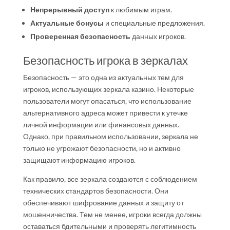
Непрерывный доступ
к любимым играм.
Актуальные бонусы
и специальные предложения.
Проверенная безопасность
данных игроков.
Безопасность игрока в зеркалах
Безопасность — это одна из актуальных тем для
игроков, использующих зеркала казино. Некоторые
пользователи могут опасаться, что использование
альтернативного адреса может привести к утечке
личной информации или финансовых данных.
Однако, при правильном использовании, зеркала не
только не угрожают безопасности, но и активно
защищают информацию игроков.
Как правило, все зеркала создаются с соблюдением
технических стандартов безопасности. Они
обеспечивают шифрование данных и защиту от
мошенничества. Тем не менее, игроки всегда должны
оставаться бдительными и проверять легитимность