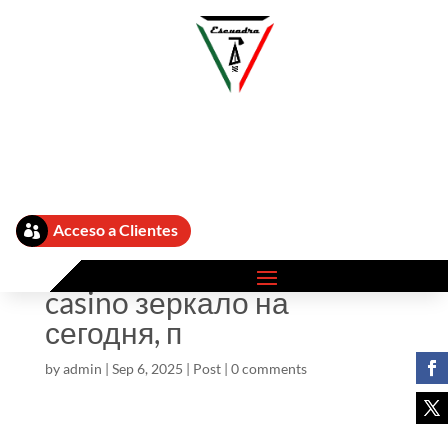
Виртуальный мир
азартных игр открывает
Acceso a Clientes

двери к новым
возможностям с cat
casino зеркало на
сегодня, п
by
admin
|
Sep 6, 2025
|
Post
|
0 comments