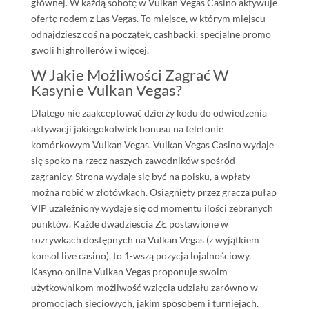
głównej. W każdą sobotę w Vulkan Vegas Casino aktywuje
ofertę rodem z Las Vegas. To miejsce, w którym miejscu
odnajdziesz coś na początek, cashbacki, specjalne promo
gwoli highrollerów i więcej.
W Jakie Możliwości Zagrać W
Kasynie Vulkan Vegas?
Dlatego nie zaakceptować dzierży kodu do odwiedzenia
aktywacji jakiegokolwiek bonusu na telefonie
komórkowym Vulkan Vegas. Vulkan Vegas Casino wydaje
się spoko na rzecz naszych zawodników spośród
zagranicy. Strona wydaje się być na polsku, a wpłaty
można robić w złotówkach. Osiągnięty przez gracza pułap
VIP uzależniony wydaje się od momentu ilości zebranych
punktów. Każde dwadzieścia ZŁ postawione w
rozrywkach dostępnych na Vulkan Vegas (z wyjątkiem
konsol live casino), to 1-wszą pozycja lojalnościowy.
Kasyno online Vulkan Vegas proponuje swoim
użytkownikom możliwość wzięcia udziału zarówno w
promocjach sieciowych, jakim sposobem i turniejach.