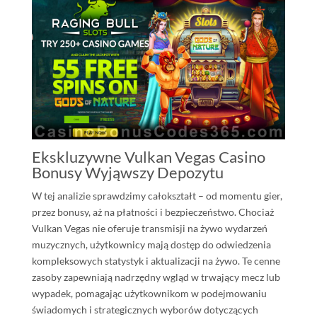
Ekskluzywne Vulkan Vegas Casino
Bonusy Wyjąwszy Depozytu
W tej analizie sprawdzimy całokształt – od momentu gier,
przez bonusy, aż na płatności i bezpieczeństwo. Chociaż
Vulkan Vegas nie oferuje transmisji na żywo wydarzeń
muzycznych, użytkownicy mają dostęp do odwiedzenia
kompleksowych statystyk i aktualizacji na żywo. Te cenne
zasoby zapewniają nadrzędny wgląd w trwający mecz lub
wypadek, pomagając użytkownikom w podejmowaniu
świadomych i strategicznych wyborów dotyczących