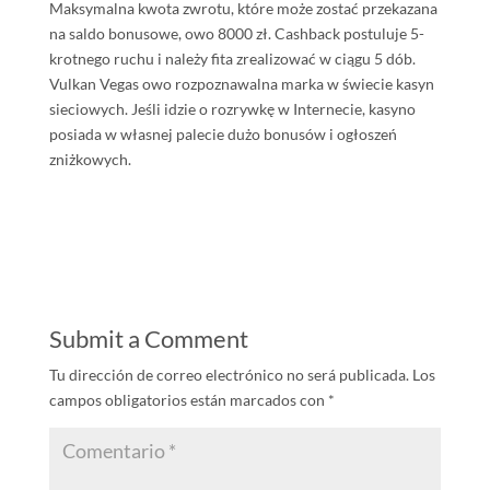
Maksymalna kwota zwrotu, które może zostać przekazana
na saldo bonusowe, owo 8000 zł. Cashback postuluje 5-
krotnego ruchu i należy fita zrealizować w ciągu 5 dób.
Vulkan Vegas owo rozpoznawalna marka w świecie kasyn
sieciowych. Jeśli idzie o rozrywkę w Internecie, kasyno
posiada w własnej palecie dużo bonusów i ogłoszeń
zniżkowych.
Submit a Comment
Tu dirección de correo electrónico no será publicada.
Los
campos obligatorios están marcados con
*