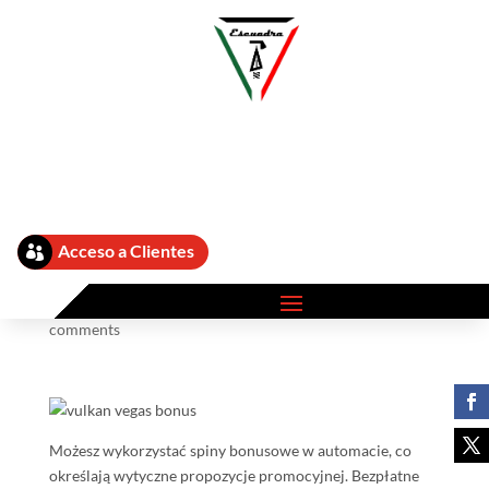
Bonus Vulkan Vegas: Kody
Rejestracyjne + Zniżki Bez
Acceso a Clientes

Depozytu
by
admin
|
Sep 1, 2025
|
Vulkan Vegas Login 389
|
0
comments
Możesz wykorzystać spiny bonusowe w automacie, co
określają wytyczne propozycje promocyjnej. Bezpłatne