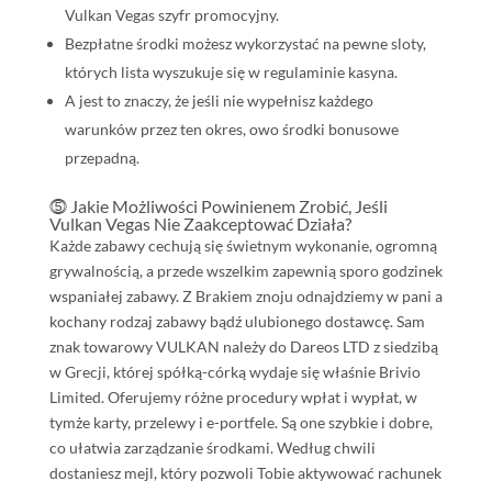
Vulkan Vegas szyfr promocyjny.
Bezpłatne środki możesz wykorzystać na pewne sloty,
których lista wyszukuje się w regulaminie kasyna.
A jest to znaczy, że jeśli nie wypełnisz każdego
warunków przez ten okres, owo środki bonusowe
przepadną.
⓹ Jakie Możliwości Powinienem Zrobić, Jeśli
Vulkan Vegas Nie Zaakceptować Działa?
Każde zabawy cechują się świetnym wykonanie, ogromną
grywalnością, a przede wszelkim zapewnią sporo godzinek
wspaniałej zabawy. Z Brakiem znoju odnajdziemy w pani a
kochany rodzaj zabawy bądź ulubionego dostawcę. Sam
znak towarowy VULKAN należy do Dareos LTD z siedzibą
w Grecji, której spółką-córką wydaje się właśnie Brivio
Limited. Oferujemy różne procedury wpłat i wypłat, w
tymże karty, przelewy i e-portfele. Są one szybkie i dobre,
co ułatwia zarządzanie środkami. Według chwili
dostaniesz mejl, który pozwoli Tobie aktywować rachunek