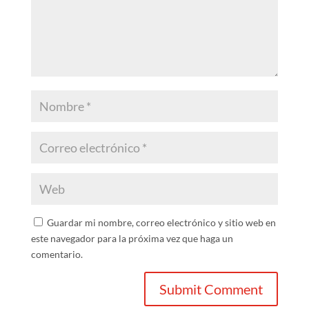
Guardar mi nombre, correo electrónico y sitio web en
este navegador para la próxima vez que haga un
comentario.