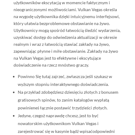
użytkowników ekscytacją w momencie faktycznym i
nieograniczonymi możliwościami. Vulkan Vegas określa
na wygodę użytkownika dzięki intuicyjnemu interfejsowi,
który ułatwia bezproblemowe obstawianie na żywo.
Użytkownicy mogą spośród łatwością śledzić wydarzenia,
uzyskiwać dostęp do odwiedzenia aktualizacji w okresie
realnym i wraz z łatwością stawiać zakłady na żywo,
zapewniając płynne i miłe obstawianie. Zakłady na żywo
na Vulkan Vegas jest to efektywne i ekscytujące
doświadczenie na rzecz mnóstwo graczy.
Powinno Się tutaj zajrzeć, zwłaszcza jeśli szukasz w
wyższym stopniu interaktywnego doświadczenia.
Na przykład zdobędziesz dziesięciu złotych z bonusem
gratisowych spinów, to zanim katalogów wypłatą
powinieneś łącznie postawić trzydzieści złotych.
Jedyne, czegoż naprawdę chcesz, jest to być
nowatorskim użytkownikom Vulkan Vegas i
zarejestrować się w kasynie bądź wpisaćodpowiedni