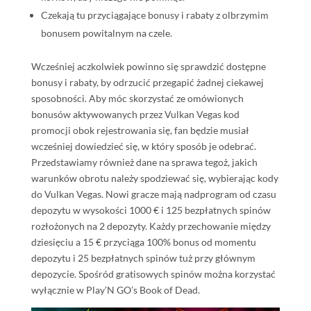
Czekają tu przyciągające bonusy i rabaty z olbrzymim
bonusem powitalnym na czele.
Wcześniej aczkolwiek powinno się sprawdzić dostępne
bonusy i rabaty, by odrzucić przegapić żadnej ciekawej
sposobności. Aby móc skorzystać ze omówionych
bonusów aktywowanych przez Vulkan Vegas kod
promocji obok rejestrowania się, fan będzie musiał
wcześniej dowiedzieć się, w który sposób je odebrać.
Przedstawiamy również dane na sprawa tegoż, jakich
warunków obrotu należy spodziewać się, wybierając kody
do Vulkan Vegas. Nowi gracze mają nadprogram od czasu
depozytu w wysokości 1000 € i 125 bezpłatnych spinów
rozłożonych na 2 depozyty. Każdy przechowanie między
dziesięciu a 15 € przyciąga 100% bonus od momentu
depozytu i 25 bezpłatnych spinów tuż przy głównym
depozycie. Spośród gratisowych spinów można korzystać
wyłącznie w Play’N GO’s Book of Dead.