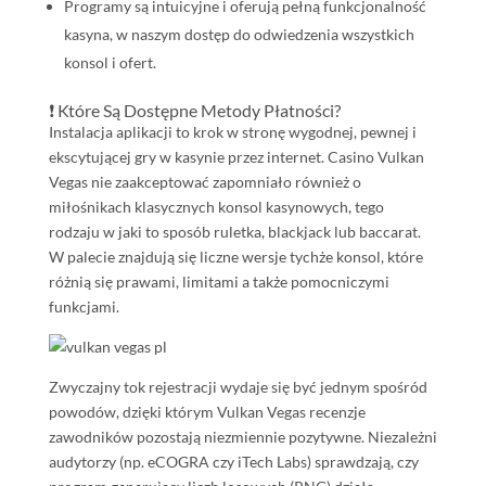
Programy są intuicyjne i oferują pełną funkcjonalność
kasyna, w naszym dostęp do odwiedzenia wszystkich
konsol i ofert.
❗ Które Są Dostępne Metody Płatności?
Instalacja aplikacji to krok w stronę wygodnej, pewnej i
ekscytującej gry w kasynie przez internet. Casino Vulkan
Vegas nie zaakceptować zapomniało również o
miłośnikach klasycznych konsol kasynowych, tego
rodzaju w jaki to sposób ruletka, blackjack lub baccarat.
W palecie znajdują się liczne wersje tychże konsol, które
różnią się prawami, limitami a także pomocniczymi
funkcjami.
Zwyczajny tok rejestracji wydaje się być jednym spośród
powodów, dzięki którym Vulkan Vegas recenzje
zawodników pozostają niezmiennie pozytywne. Niezależni
audytorzy (np. eCOGRA czy iTech Labs) sprawdzają, czy