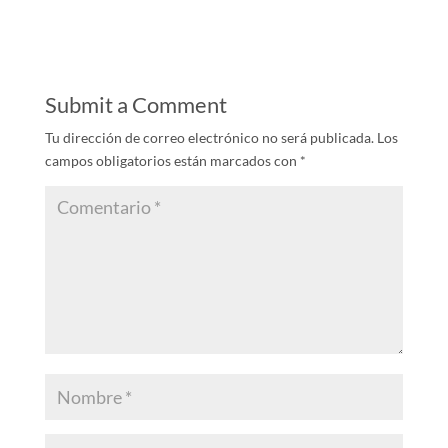
Submit a Comment
Tu dirección de correo electrónico no será publicada.
Los
campos obligatorios están marcados con
*