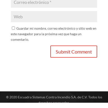
Guardar mi nombre, correo electrónico y sitio web en
este navegador para la próxima vez que haga un
comentario.
® 2020 Escuadra Sistemas Contra Incendio S.A. de C.V. Todos los
derechos reservados.