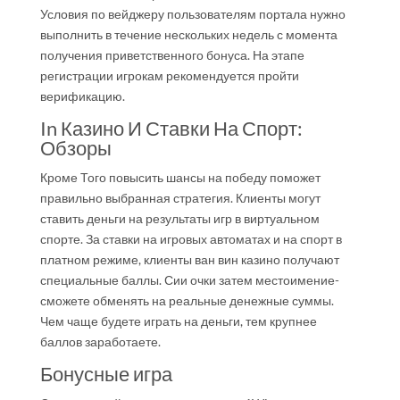
Условия по вейджеру пользователям портала нужно
выполнить в течение нескольких недель с момента
получения приветственного бонуса. На этапе
регистрации игрокам рекомендуется пройти
верификацию.
In Казино И Ставки На Спорт:
Обзоры
Кроме Того повысить шансы на победу поможет
правильно выбранная стратегия. Клиенты могут
ставить деньги на результаты игр в виртуальном
спорте. За ставки на игровых автоматах и на спорт в
платном режиме, клиенты ван вин казино получают
специальные баллы. Сии очки затем местоимение-
сможете обменять на реальные денежные суммы.
Чем чаще будете играть на деньги, тем крупнее
баллов заработаете.
Бонусные игра