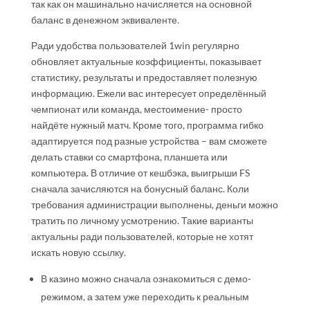
так как он машинально начисляется на основной
баланс в денежном эквиваленте.
Ради удобства пользователей 1win регулярно
обновляет актуальные коэффициенты, показывает
статистику, результаты и предоставляет полезную
информацию. Ежели вас интересует определённый
чемпионат или команда, местоимение- просто
найдёте нужный матч. Кроме того, программа гибко
адаптируется под разные устройства – вам сможете
делать ставки со смартфона, планшета или
компьютера. В отличие от кешбэка, выигрыши FS
сначала зачисляются на бонусный баланс. Коли
требования администрации выполнены, деньги можно
тратить по личному усмотрению. Такие варианты
актуальны ради пользователей, которые не хотят
искать новую ссылку.
В казино можно сначала ознакомиться с демо-
режимом, а затем уже переходить к реальным