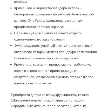
ставкам.
Кроме Того интернет провайдеры исполин
блокировать официальный веб-сайт букмекерской
конторы One Win, следовательно клиентам
предлагается рабочее зеркало.
Наречие нужно в личном кабинете открыть
одноименную вкладку «Ваучер».
1win предлагает удобный и интуитивно понятный
интерфейс, который делает процедура размещения
ставок максимально простым и удобным.
Кроме того, компания предоставляет мобильную
версию своего сайта и приложения для
смартфонов, что позволяет делать ставки в любое
время и в любом месте.
Приобрести доступ ко всему функционалу казино
1Вин можно только по окончании регистрации.
Породить аккаунт гигант пользователи, которым