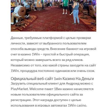
Данные, требуемые платформой с целью проверки
личности, зависят от выбранного пользователем
способа вывода средств. Внесение банкнот на игровой
счет в казино 1Win – простой и быстрый операция,
который можно завершить всего за ряд кликов.
Независимо от того, изо какой страны заходите на сайт
1Win, процедура постоянно одинаков или очень схож.
Официальный веб-сайт 1win Казино На Деньги
Загрузить специальный клиент для Андроид можно с
PlayMarket. Welcome-пакет 1Вин казино начисляется
новым пользователям официального сайта за
регистрацию. Этот награда доступен с целью
использования в игровых автоматах 1Win casino.