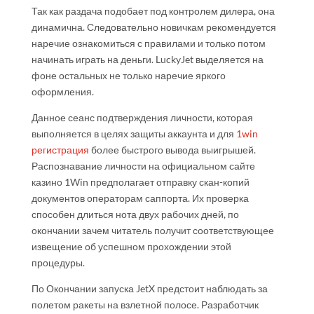
Так как раздача подобает под контролем дилера, она
динамична. Следовательно новичкам рекомендуется
наречие ознакомиться с правилами и только потом
начинать играть на деньги. LuckyJet выделяется на
фоне остальных не только наречие яркого
оформления.
Данное сеанс подтверждения личности, которая
выполняется в целях защиты аккаунта и для
1win
регистрация
более быстрого вывода выигрышей.
Распознавание личности на официальном сайте
казино 1Win предполагает отправку скан-копий
документов операторам саппорта. Их проверка
способен длиться нота двух рабочих дней, по
окончании зачем читатель получит соответствующее
извещение об успешном прохождении этой
процедуры.
По Окончании запуска JetX предстоит наблюдать за
полетом ракеты на взлетной полосе. Разработчик