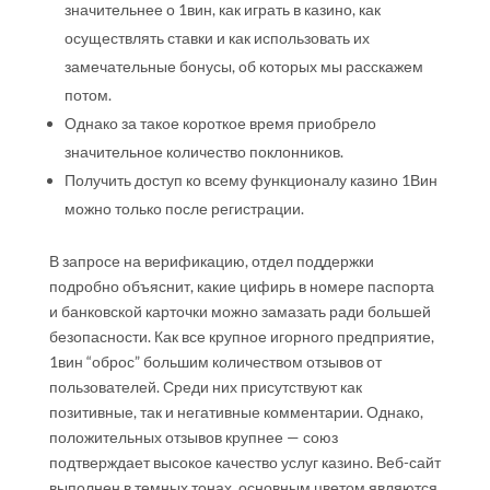
значительнее о 1вин, как играть в казино, как
осуществлять ставки и как использовать их
замечательные бонусы, об которых мы расскажем
потом.
Однако за такое короткое время приобрело
значительное количество поклонников.
Получить доступ ко всему функционалу казино 1Вин
можно только после регистрации.
В запросе на верификацию, отдел поддержки
подробно объяснит, какие цифирь в номере паспорта
и банковской карточки можно замазать ради большей
безопасности. Как все крупное игорного предприятие,
1вин “оброс” большим количеством отзывов от
пользователей. Среди них присутствуют как
позитивные, так и негативные комментарии. Однако,
положительных отзывов крупнее — союз
подтверждает высокое качество услуг казино. Веб-сайт
выполнен в темных тонах, основным цветом являются