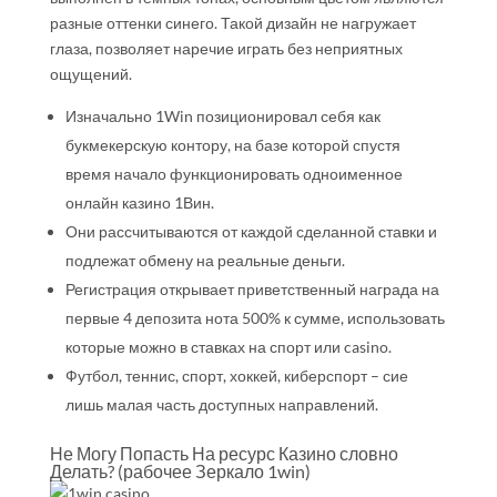
разные оттенки синего. Такой дизайн не нагружает
глаза, позволяет наречие играть без неприятных
ощущений.
Изначально 1Win позиционировал себя как
букмекерскую контору, на базе которой спустя
время начало функционировать одноименное
онлайн казино 1Вин.
Они рассчитываются от каждой сделанной ставки и
подлежат обмену на реальные деньги.
Регистрация открывает приветственный награда на
первые 4 депозита нота 500% к сумме, использовать
которые можно в ставках на спорт или casino.
Футбол, теннис, спорт, хоккей, киберспорт – сие
лишь малая часть доступных направлений.
Не Могу Попасть На ресурс Казино словно
Делать? (рабочее Зеркало 1win)