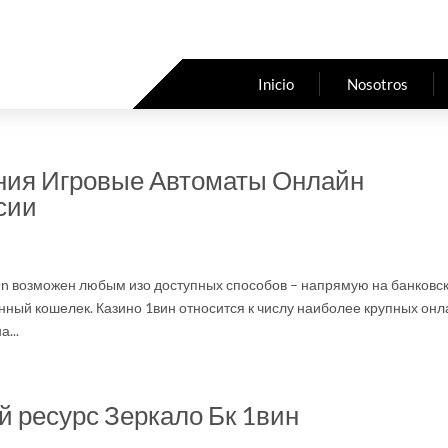
Inicio
Nosotros
ния Игровые Автоматы Онлайн
сии
in возможен любым изо доступных способов – напрямую на банковс
онный кошелек. Казино 1вин относится к числу наиболее крупных он
...
 ресурс Зеркало Бк 1вин