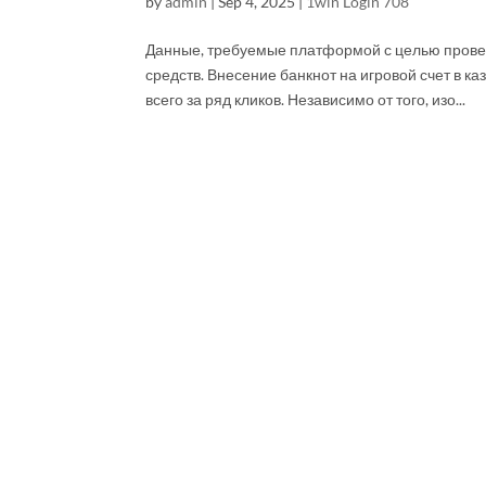
by
admin
|
Sep 4, 2025
|
1win Login 708
Данные, требуемые платформой с целью провер
средств. Внесение банкнот на игровой счет в к
всего за ряд кликов. Независимо от того, изо...