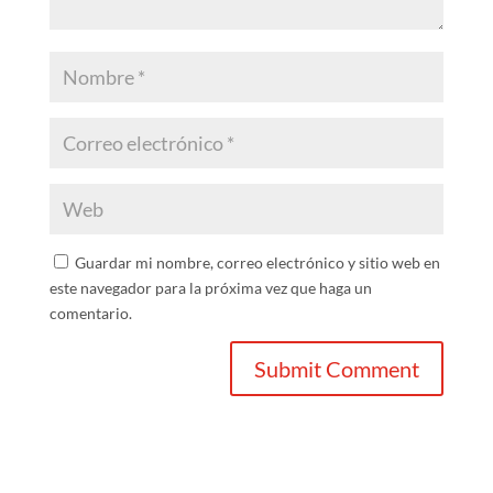
Guardar mi nombre, correo electrónico y sitio web en
este navegador para la próxima vez que haga un
comentario.