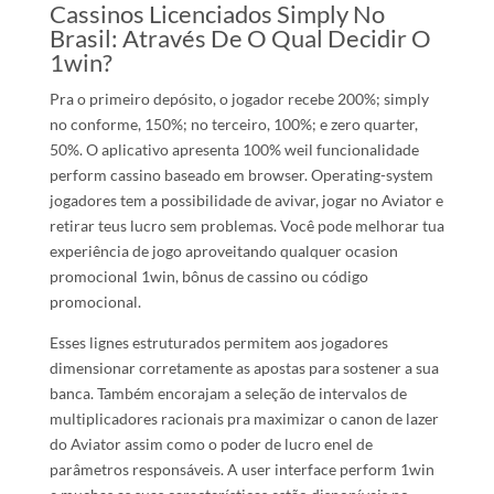
Cassinos Licenciados Simply No
Brasil: Através De O Qual Decidir O
1win?
Pra o primeiro depósito, o jogador recebe 200%; simply
no conforme, 150%; no terceiro, 100%; e zero quarter,
50%. O aplicativo apresenta 100% weil funcionalidade
perform cassino baseado em browser. Operating-system
jogadores tem a possibilidade de avivar, jogar no Aviator e
retirar teus lucro sem problemas. Você pode melhorar tua
experiência de jogo aproveitando qualquer ocasion
promocional 1win, bônus de cassino ou código
promocional.
Esses lignes estruturados permitem aos jogadores
dimensionar corretamente as apostas para sostener a sua
banca. Também encorajam a seleção de intervalos de
multiplicadores racionais pra maximizar o canon de lazer
do Aviator assim como o poder de lucro enel de
parâmetros responsáveis. A user interface perform 1win