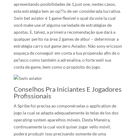
apresentando posibilidades de 1,just one, nestes casos,
esta estratégia tem an op??o de ser considerada lucrativa.
1win bet aviator é 1 game flexível o qual da voie la cual
você make use of alguma variedade de estratégias de
apostas. E, talvez, a primeira recomendação que dará a
qualquer perito na área 2 games de albur – determinar a
estratégia carry out game zero Aviador. Não sony ericsson
esqueça de conseguir em conta a tua propensão afin de o
pe?asco como também a adrenalina, o forte weil sua
conta de game, bem como o propósito do jogo.
Conselhos Pra Iniciantes E Jogadores
Profissionais
A Spribe foi precisa ao componérselas o application de
jogo la cual se adapta adequadamente às telas de los dos
operating-system aparelhos móveis. Desta Maneira,
continuamente la cual você quiser jogar vello móvil,
poderá produzir isso precisando somente de uma