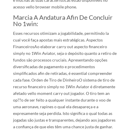
e muchas as suas características estão disponíveis no
acesso vello browser mobile phone.
Marcia A Andatura Afin De Concluir
No 1win:
Esses recursos otimizam a jogabilidade, permitindo la
cual você faça apostas mais estratégicas. Aspectos
FinanceirosAo elaborar carry out aspecto financeiro
simply no 1Win Aviator, seja o depósito quanto a retiro de
fundos são processos cruciais. Apresentando opções
diversificadas de pagamento e procedimentos
simplificados afin de retiradas, é essential compreender
cada fase. Orden de Tiro de DinheiroO sistema de tiro de
recurso financeiro simply no 1Win Aviator é diretamente
afetado vello moment carry out jogador. O tiro tem an
op??o de ser feito a qualquer instante durante o voo de
uma aeronave, rapines o qual ela desapareça e a
expresamente seja perdida. Isto significa o qual todas as
jogadas são justas e transparentes, dejando aos jogadores
a confiança de que eles têm uma chance justa de ganhar.