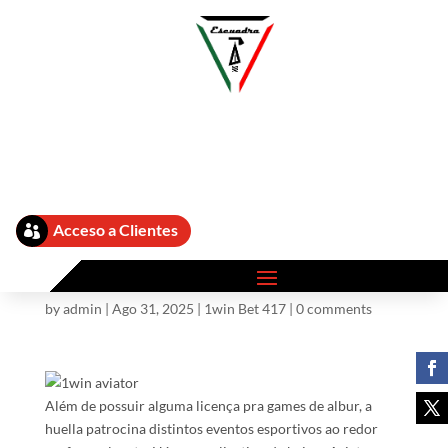
Sua Apertura De Acceso
Afin De A Ação
Acceso a Clientes

Emocionante De Cassinos
Simply No Brasil
by
admin
|
Ago 31, 2025
|
1win Bet 417
|
0 comments
Além de possuir alguma licença pra games de albur, a
huella patrocina distintos eventos esportivos ao redor