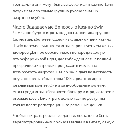
транзакций они могут быть выше. Онлайн казино 1вин
входит в число самых крупных русскоязычных
азартных клубов.
Часто Задаваемые Вопросы о Казино 1win
Чем чаще будете играть на деньги, единица крупнее
баллов заработаете. Одной из фишек онлайн казино
1-win наречие считаются игры с привлечением живых
дилеров. Данное обеспечивает непередаваемую
атмосферу живой игры, дает убежденность в полной
прозрачности игровых процессов и исключает
возможность накруток. Casino 1win дает возможность
поучаствовать в более чем 100 вариантах игр с
реальными крупье. Сие и разнообразные рулетки,
столы ради игры в блэк-джек, баккару и игра, лотереи и
игровые шоу. Лайв игры с целью казино доступны
только после регистрации и за реальные деньги.
Чтобы выиграть реальные деньги, достаточно быть
зарегистрированным пользователем и найти ту самую