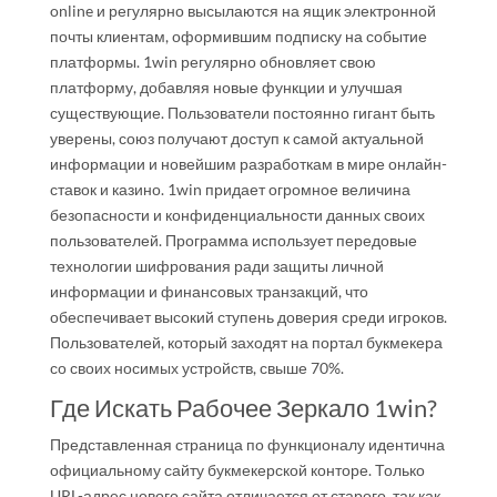
online и регулярно высылаются на ящик электронной
почты клиентам, оформившим подписку на событие
платформы. 1win регулярно обновляет свою
платформу, добавляя новые функции и улучшая
существующие. Пользователи постоянно гигант быть
уверены, союз получают доступ к самой актуальной
информации и новейшим разработкам в мире онлайн-
ставок и казино. 1win придает огромное величина
безопасности и конфиденциальности данных своих
пользователей. Программа использует передовые
технологии шифрования ради защиты личной
информации и финансовых транзакций, что
обеспечивает высокий ступень доверия среди игроков.
Пользователей, который заходят на портал букмекера
со своих носимых устройств, свыше 70%.
Где Искать Рабочее Зеркало 1win?
Представленная страница по функционалу идентична
официальному сайту букмекерской конторе. Только
URL-адрес нового сайта отличается от старого, так как