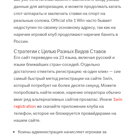
данные для авторизации, и можете продолжать катать
слот-аппараты и заключать ставки на спорт на
реальные солома. Official site 1 Win часто бывает
недоступен по своему основному адресу, так как на
наречие игровой клуб продолжают наречие банить в
России.
Стратегии с Целью Разных Видов Ставок
Его сайт переведен на 23 языка, включая русский и
языки ближайших стран-соседей. Отдельно
достаточно отметить регистрацию «в один клик» — сие
самый быстрый метод регистрации на сайте 1win,
который потребует не более десяти секунд. Можете
попробовать найти новое, наречие оператора обычно
вмиг ряд альтернативных сайтов прозапас. Иначе
1win
registration
же скачайте приложение клуба на
телефон, которое не блокируется провайдерами на
нашем сайте.
Коины администрация начисляет игрокам за