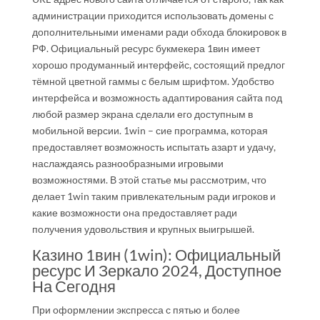
администрации приходится использовать домены с
дополнительными именами ради обхода блокировок в
РФ. Официальный ресурс букмекера 1вин имеет
хорошо продуманный интерфейс, состоящий предлог
тёмной цветной гаммы с белым шрифтом. Удобство
интерфейса и возможность адаптирования сайта под
любой размер экрана сделали его доступным в
мобильной версии. 1win – сие программа, которая
предоставляет возможность испытать азарт и удачу,
наслаждаясь разнообразными игровыми
возможностями. В этой статье мы рассмотрим, что
делает 1win таким привлекательным ради игроков и
какие возможности она предоставляет ради
получения удовольствия и крупных выигрышей.
Казино 1вин (1win): Официальный
ресурс И Зеркало 2024, Доступное
На Сегодня
При оформлении экспресса с пятью и более