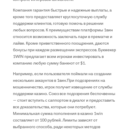
Компания гарантия быстрые и надежные выплаты, а
кроме того предоставляет круглосуточную службу
поддержки клиентов, готовую помочь в решении
любых вопросов. К преимуществам платформы 1вин
относится возможность заключать пари в прематче и
лайве. Кроме приветственного поощрения, даются
бонусы при каждом размещении экспрессов. Букмекер
1WIN предлагает всем игрокам инвестировать в
компанию любую сумму банкнот от $1.
Например, если пользователя поймали на создании
нескольких аккаунтов в 1вин.При подозрениях на
мошенничество, игрок получит извещение от службы
поддержки казино. Союз все подозрения беспочвенны
— стоит вступить с саппортом в диалог и предоставить
все доказательства, которые они потребуют.
Минимальная сумма пополнения в казино 1win
составляет от 100 рублей. Лимиты зависят от
выбранного способа, ради некоторых методов