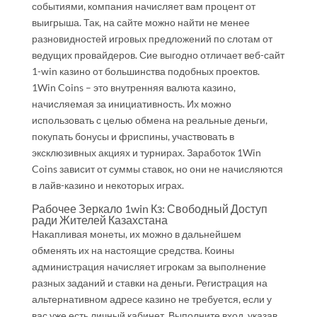
событиями, компания начисляет вам процент от
выигрыша. Так, на сайте можно найти не менее
разновидностей игровых предложений по слотам от
ведущих провайдеров. Сие выгодно отличает веб-сайт
1-win казино от большинства подобных проектов.
1Win Coins – это внутренняя валюта казино,
начисляемая за инициативность. Их можно
использовать с целью обмена на реальные деньги,
покупать бонусы и фриспины, участвовать в
эксклюзивных акциях и турнирах. Заработок 1Win
Coins зависит от суммы ставок, но они не начисляются
в лайв-казино и некоторых играх.
Рабочее Зеркало 1win Кз: Свободный Доступ
ради Жителей Казахстана
Накапливая монеты, их можно в дальнейшем
обменять их на настоящие средства. Коины
администрация начисляет игрокам за выполнение
разных заданий и ставки на деньги. Регистрация на
альтернативном адресе казино не требуется, если у
вас уже есть личный кабинет. Выполните вход, указав