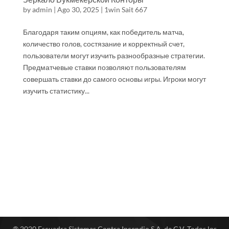
by
admin
|
Ago 30, 2025
|
1win Sait 667
Благодаря таким опциям, как победитель матча,
количество голов, состязание и корректный счет,
пользователи могут изучить разнообразные стратегии.
Предматчевые ставки позволяют пользователям
совершать ставки до самого основы игры. Игроки могут
изучить статистику...
® 2020 Escuadra Sistemas Contra Incendio S.A. de C.V. Todos los