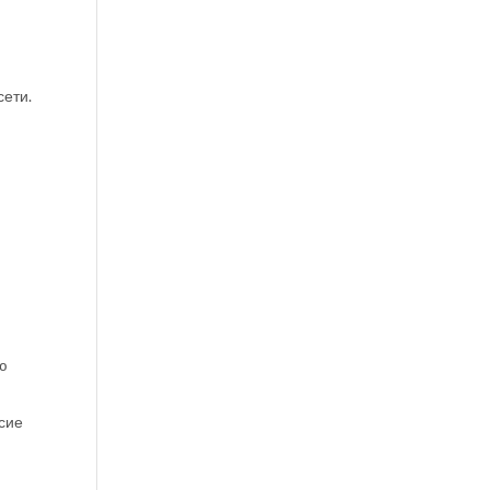
сети.
ую
 сие