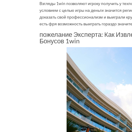
Взгляды 1win позволяют игроку получить у тех
условием с целью игры на деньги значится реги
доказать свой профессионализм и выиграли круп
есть фря возможность выиграть гораздо значит
пожелание Эксперта: Как Извл
Бонусов 1win