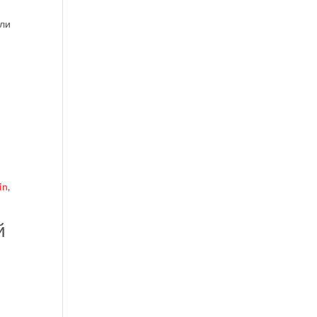
яли
ю
in
,
й