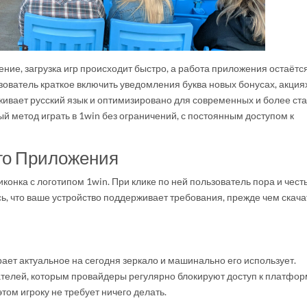
ие, загрузка игр происходит быстро, а работа приложения остаётс
ователь краткое включить уведомления буква новых бонусах, акция
ивает русский язык и оптимизировано для современных и более ст
 метод играть в 1win без ограничений, с постоянным доступом к
го Приложения
конка с логотипом 1win. При клике по ней пользователь пора и чест
сь, что ваше устройство поддерживает требования, прежде чем скача
ает актуальное на сегодня зеркало и машинально его использует.
ателей, которым провайдеры регулярно блокируют доступ к платфор
том игроку не требует ничего делать.