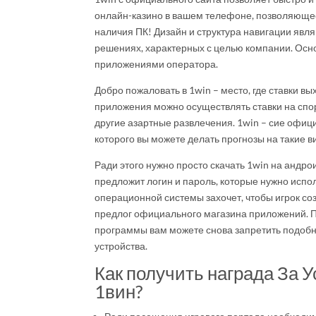
онлайн-казино в вашем телефоне, позволяющее 
наличия ПК! Дизайн и структура навигации явл
решениях, характерных с целью компании. Ос
приложениями оператора.
Добро пожаловать в 1win – место, где ставки 
приложения можно осуществлять ставки на спорт
другие азартные развлечения. 1win – сие офиц
которого вы можете делать прогнозы на такие ви
Ради этого нужно просто скачать 1win на андро
предложит логин и пароль, которые нужно испо
операционной системы захочет, чтобы игрок со
предлог официального магазина приложений. По
программы вам можете снова запретить подобны
устройства.
Как получить награда За
1вин?