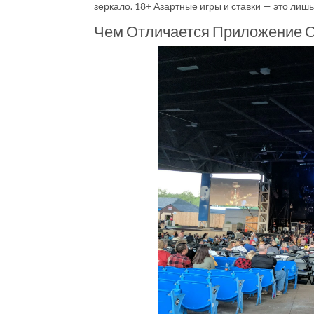
зеркало. 18+ Азартные игры и ставки — это лиш
Чем Отличается Приложение О