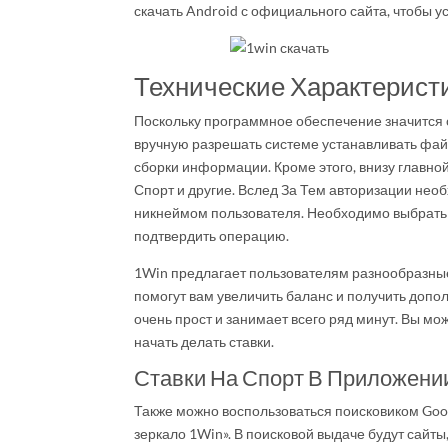
скачать Android с официального сайта, чтобы у
Технические Характерист
Поскольку программное обеспечение значится
вручную разрешать системе устанавливать фа
сборки информации. Кроме этого, внизу главно
Спорт и другие. Вслед За Тем авторизации нео
никнеймом пользователя. Необходимо выбрать п
подтвердить операцию.
1Win предлагает пользователям разнообразные
помогут вам увеличить баланс и получить доп
очень прост и занимает всего ряд минут. Вы мо
начать делать ставки.
Ставки На Спорт В Приложени
Также можно воспользоваться поисковиком Goog
зеркало 1Win». В поисковой выдаче будут сайт