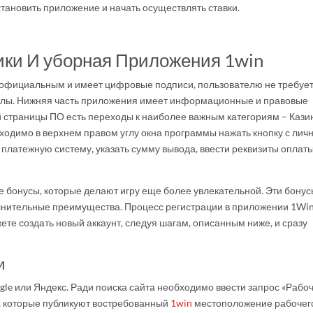
становить приложение и начать осуществлять ставки.
ики И уборная Приложения 1win
 официальным и имеет цифровые подписи, пользователю не требуе
йлы. Нижняя часть приложения имеет информационные и правовые
й страницы ПО есть переходы к наиболее важным категориям – Кази
бходимо в верхнем правом углу окна программы нажать кнопку с ли
латежную систему, указать сумму вывода, ввести реквизиты оплаты
 бонусы, которые делают игру еще более увлекательной. Эти бону
олнительные преимущества. Процесс регистрации в приложении 1Wi
жете создать новый аккаунт, следуя шагам, описанным ниже, и сразу
и
le или Яндекс. Ради поиска сайта необходимо ввести запрос «Рабо
ы, которые публикуют востребованный
1win
местоположение рабочег