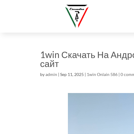
1win Скачать На Анд
сайт
by
admin
|
Sep 11, 2025
|
1win Onlain 586
|
0 com