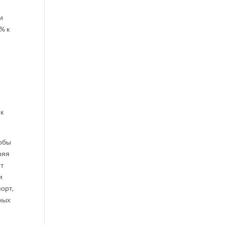
и
% к
 к
тобы
ряя
ет
и
орт,
тных