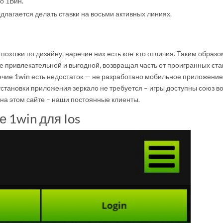
о 1Вин.
лагается делать ставки на восьми активных линиях.
охожи по дизайну, наречие них есть кое-кто отличия. Таким образо
е привлекательной и выгодной, возвращая часть от проигранных ста
ечие 1win есть недостаток — не разработано мобильное приложение
становки приложения зеркало не требуется – игры доступны союз в
 на этом сайте – наши постоянные клиенты.
1win для Ios