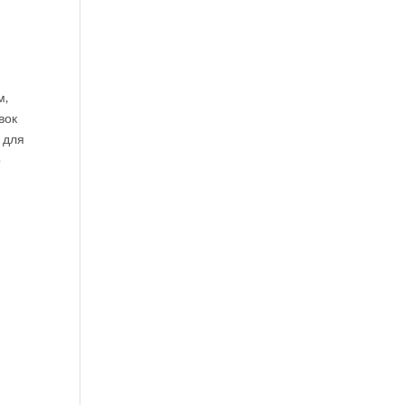
м,
вок
 для
о