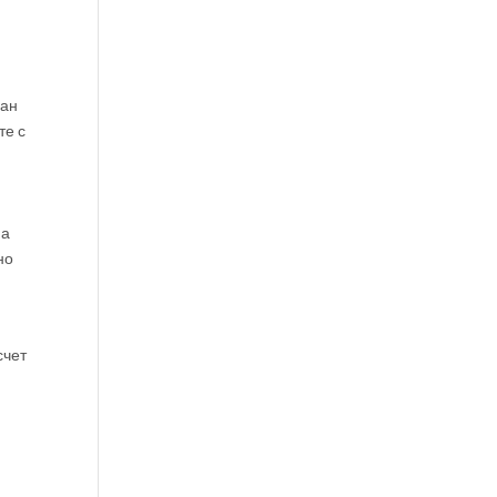
ван
те с
на
но
счет