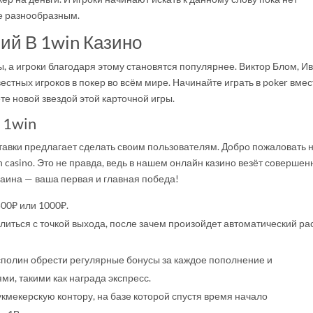
е разнообразным.
ий В 1win Казино
, а игроки благодаря этому становятся популярнее. Виктор Блом, И
естных игроков в покер во всём мире. Начинайте играть в poker вмес
е новой звездой этой карточной игры.
 1win
ставки предлагает сделать своим пользователям. Добро пожаловать 
 casino. Это не правда, ведь в нашем онлайн казино везёт совершен
краина — ваша первая и главная победа!
500₽ или 1000₽.
литься с точкой выхода, после зачем произойдет автоматический ра
полин обрести регулярные бонусы за каждое пополнение и
и, такими как награда экспресс.
кмекерскую контору, на базе которой спустя время начало