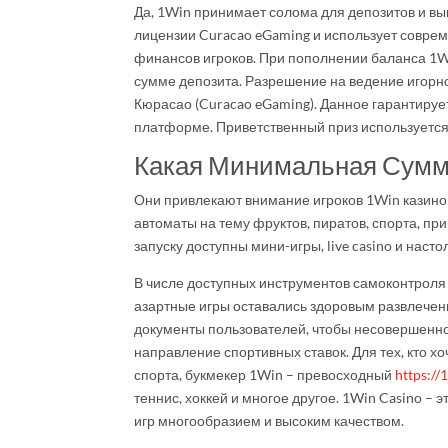
Да, 1Win принимает солома для депозитов и выв
лицензии Curacao eGaming и использует совре
финансов игроков. При пополнении баланса 1W
сумме депозита. Разрешение на ведение игорн
Кюрасао (Curacao eGaming). Данное гарантирует
платформе. Приветственный приз используется 
Какая Минимальная Сумма
Они привлекают внимание игроков 1Win казино 
автоматы на тему фруктов, пиратов, спорта, при
запуску доступны мини-игры, live casino и наст
В числе доступных инструментов самоконтроля
азартные игры оставались здоровым развлече
документы пользователей, чтобы несовершеннол
направление спортивных ставок. Для тех, кто х
спорта, букмекер 1Win – превосходный
https://
теннис, хоккей и многое другое. 1Win Casino –
игр многообразием и высоким качеством.