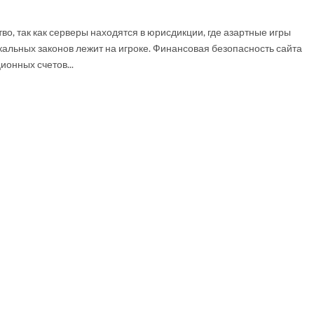
о, так как серверы находятся в юрисдикции, где азартные игры
альных законов лежит на игроке. Финансовая безопасность сайта
онных счетов...