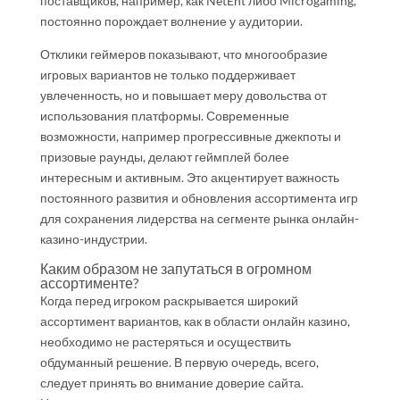
поставщиков, например, как NetEnt либо Microgaming,
постоянно порождает волнение у аудитории.
Отклики геймеров показывают, что многообразие
игровых вариантов не только поддерживает
увлеченность, но и повышает меру довольства от
использования платформы. Современные
возможности, например прогрессивные джекпоты и
призовые раунды, делают геймплей более
интересным и активным. Это акцентирует важность
постоянного развития и обновления ассортимента игр
для сохранения лидерства на сегменте рынка онлайн-
казино-индустрии.
Каким образом не запутаться в огромном
ассортименте?
Когда перед игроком раскрывается широкий
ассортимент вариантов, как в области онлайн казино,
необходимо не растеряться и осуществить
обдуманный решение. В первую очередь, всего,
следует принять во внимание доверие сайта.