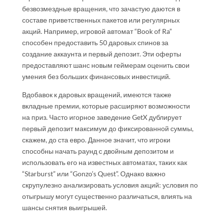
безвозмездные вращения, что зачастую даются в
составе приветственных пакетов или регулярных
акций. Например, игровой автомат “Book of Ra”
способен предоставить 50 даровых спинов за
создание аккаунта и первый депозит. Эти оферты
предоставляют шанс новым геймерам оценить свои
умения без больших финансовых инвестиций.
Вдобавок к даровых вращений, имеются также
вкладные премии, которые расширяют возможности
на приз. Часто игорное заведение GetX дублирует
первый депозит максимум до фиксированной суммы,
скажем, до ста евро. Данное значит, что игроки
способны начать раунд с двойным депозитом и
использовать его на известных автоматах, таких как
“Starburst” или “Gonzo’s Quest”. Однако важно
скрупулезно анализировать условия акций: условия по
отыгрышу могут существенно различаться, влиять на
шансы снятия выигрышей.