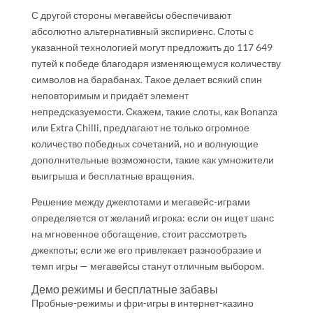
С другой стороны мегавейсы обеспечивают
абсолютно альтернативный экспириенс. Слоты с
указанной технологией могут предложить до 117 649
путей к победе благодаря изменяющемуся количеству
символов на барабанах. Такое делает всякий спин
неповторимым и придаёт элемент
непредсказуемости. Скажем, такие слоты, как Bonanza
или Extra Chilli, предлагают не только огромное
количество победных сочетаний, но и волнующие
дополнительные возможности, такие как умножители
выигрыша и бесплатные вращения.
Решение между джекпотами и мегавейс-играми
определяется от желаний игрока: если он ищет шанс
на мгновенное обогащение, стоит рассмотреть
джекпоты; если же его привлекает разнообразие и
темп игры — мегавейсы станут отличным выбором.
Демо режимы и бесплатные забавы
Пробные-режимы и фри-игры в интернет-казино