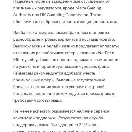
Надежные игорные заведения имеют лицензии от
признанных регуляторов, вроде Malta Gaming
Authority или UK Gambling Commission. Такое
обеспечивает добросовестность и защищенность игр.
Вдобавок к этому, значимым фактором становится
разнообразие игровых вариантов и поставщиков игр.
Высококлассные онлайн-казино предлагают аппараты
от ведущих разработчиков сферы, таких как NetEnt и
Microgaming. Такое не просто поднимает возможности
на успех, но и гарантирует высокий уровень фана.
Геймерам рекомендуется вдобавок учесть
премиальные оферы. Выгодные вступительные
бонусы в состоянии заметно увеличить игровой
баланс, но постоянно рекомендуется просматривать
требования их отыгрыша.
Не менее аспектом оказывается наличие сервиса
клиентской поддержки. Результативная служба
поддержки должна быть доступна 24/7 через
различные каналы связи: онлайн-чат, имейл или