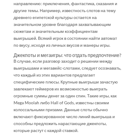
направлению: приключения, фантастика, сказания и
другие темы. Например, известность слотов на тему
древнего египетской культуры остается на
значительном уровне благодаря захватывающим
сюжетам и значительным коэффициентам
выигрышей. Всякий игрок в состоянии найти автомат
по вкусу, исходя из личных вкусов и манеры игры.
Джекпоты и мегаигры: что отдать предпочтение?
В случае, если разговор заходит о решении между
выигрышами и мегавейс-слотами, следует осознавать,
что каждый из этих вариантов предлагает
специфические плюсы. Крупные выигрыши зачастую
завлекают геймеров их возможностью выиграть
огромные суммы денег за один спин. Такие игры, как
Mega Moolah либо Hall of Gods, известны своими
колоссальными призами. Данные слоты обычно
включают фиксированное число линий выигрыша и
способны предложить нарастающие джекпоты,
которые растут с каждой ставкой.