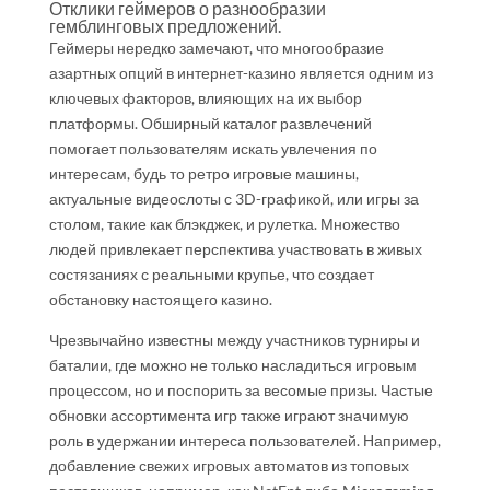
Отклики геймеров о разнообразии
гемблинговых предложений.
Геймеры нередко замечают, что многообразие
азартных опций в интернет-казино является одним из
ключевых факторов, влияющих на их выбор
платформы. Обширный каталог развлечений
помогает пользователям искать увлечения по
интересам, будь то ретро игровые машины,
актуальные видеослоты с 3D-графикой, или игры за
столом, такие как блэкджек, и рулетка. Множество
людей привлекает перспектива участвовать в живых
состязаниях с реальными крупье, что создает
обстановку настоящего казино.
Чрезвычайно известны между участников турниры и
баталии, где можно не только насладиться игровым
процессом, но и поспорить за весомые призы. Частые
обновки ассортимента игр также играют значимую
роль в удержании интереса пользователей. Например,
добавление свежих игровых автоматов из топовых