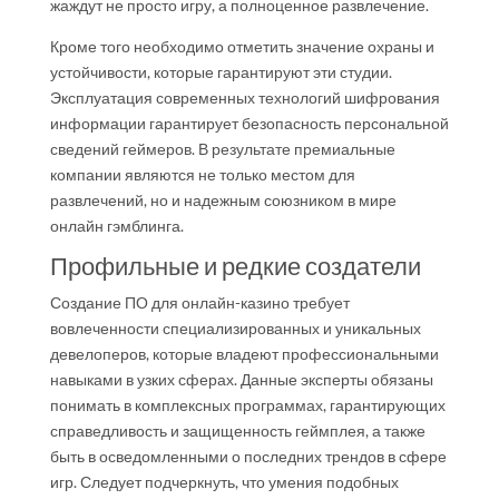
жаждут не просто игру, а полноценное развлечение.
Кроме того необходимо отметить значение охраны и
устойчивости, которые гарантируют эти студии.
Эксплуатация современных технологий шифрования
информации гарантирует безопасность персональной
сведений геймеров. В результате премиальные
компании являются не только местом для
развлечений, но и надежным союзником в мире
онлайн гэмблинга.
Профильные и редкие создатели
Создание ПО для онлайн-казино требует
вовлеченности специализированных и уникальных
девелоперов, которые владеют профессиональными
навыками в узких сферах. Данные эксперты обязаны
понимать в комплексных программах, гарантирующих
справедливость и защищенность геймплея, а также
быть в осведомленными о последних трендов в сфере
игр. Следует подчеркнуть, что умения подобных