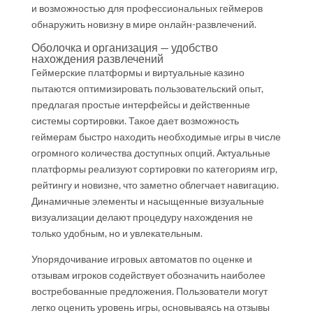
и возможностью для профессиональных геймеров
обнаружить новизну в мире онлайн-развлечений.
Оболочка и организация — удобство
нахождения развлечений
Геймерские платформы и виртуальные казино
пытаются оптимизировать пользовательский опыт,
предлагая простые интерфейсы и действенные
системы сортировки. Такое дает возможность
геймерам быстро находить необходимые игры в числе
огромного количества доступных опций. Актуальные
платформы реализуют сортировки по категориям игр,
рейтингу и новизне, что заметно облегчает навигацию.
Динамичные элементы и насыщенные визуальные
визуализации делают процедуру нахождения не
только удобным, но и увлекательным.
Упорядочивание игровых автоматов по оценке и
отзывам игроков содействует обозначить наиболее
востребованные предложения. Пользователи могут
легко оценить уровень игры, основываясь на отзывы