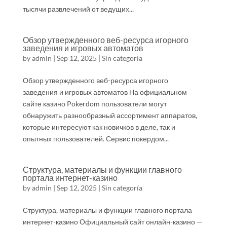
тысячи развлечений от ведущих...
Обзор утвержденного веб-ресурса игорного
заведения и игровых автоматов
by
admin
|
Sep 12, 2025
|
Sin categoría
Обзор утвержденного веб-ресурса игорного
заведения и игровых автоматов На официальном
сайте казино Pokerdom пользователи могут
обнаружить разнообразный ассортимент аппаратов,
которые интересуют как новичков в деле, так и
опытных пользователей. Сервис покердом...
Структура, материалы и функции главного
портала интернет-казино
by
admin
|
Sep 12, 2025
|
Sin categoría
Структура, материалы и функции главного портала
интернет-казино Официальный сайт онлайн-казино —