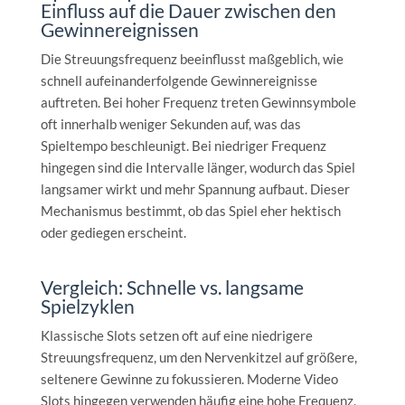
Einfluss auf die Dauer zwischen den
Gewinnereignissen
Die Streuungsfrequenz beeinflusst maßgeblich, wie
schnell aufeinanderfolgende Gewinnereignisse
auftreten. Bei hoher Frequenz treten Gewinnsymbole
oft innerhalb weniger Sekunden auf, was das
Spieltempo beschleunigt. Bei niedriger Frequenz
hingegen sind die Intervalle länger, wodurch das Spiel
langsamer wirkt und mehr Spannung aufbaut. Dieser
Mechanismus bestimmt, ob das Spiel eher hektisch
oder gediegen erscheint.
Vergleich: Schnelle vs. langsame
Spielzyklen
Klassische Slots setzen oft auf eine niedrigere
Streuungsfrequenz, um den Nervenkitzel auf größere,
seltenere Gewinne zu fokussieren. Moderne Video
Slots hingegen verwenden häufig eine hohe Frequenz,