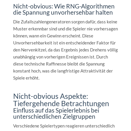
Nicht-obvious: Wie RNG-Algorithmen
die Spannung unvorhersehbar halten
Die Zufallszahlengeneratoren sorgen dafür, dass keine
Muster erkennbar sind und die Spieler nie vorhersagen
können, wann ein Gewinn erscheint. Diese
Unvorhersehbarkeit ist ein entscheidender Faktor für
den Nervenkitzel, da das Ergebnis jedes Drehens völlig
unabhängig von vorherigen Ereignissen ist. Durch
diese technische Raffinesse bleibt die Spannung
konstant hoch, was die langfristige Attraktivität der
Spiele erhöht.
Nicht-obvious Aspekte:
Tiefergehende Betrachtungen
Einfluss auf das Spielerlebnis bei
unterschiedlichen Zielgruppen
Verschiedene Spielertypen reagieren unterschiedlich