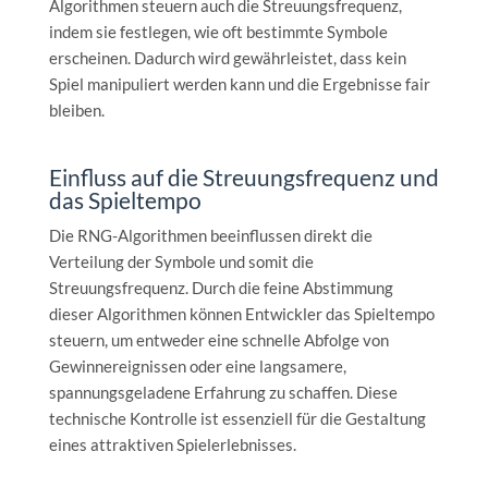
Algorithmen steuern auch die Streuungsfrequenz,
indem sie festlegen, wie oft bestimmte Symbole
erscheinen. Dadurch wird gewährleistet, dass kein
Spiel manipuliert werden kann und die Ergebnisse fair
bleiben.
Einfluss auf die Streuungsfrequenz und
das Spieltempo
Die RNG-Algorithmen beeinflussen direkt die
Verteilung der Symbole und somit die
Streuungsfrequenz. Durch die feine Abstimmung
dieser Algorithmen können Entwickler das Spieltempo
steuern, um entweder eine schnelle Abfolge von
Gewinnereignissen oder eine langsamere,
spannungsgeladene Erfahrung zu schaffen. Diese
technische Kontrolle ist essenziell für die Gestaltung
eines attraktiven Spielerlebnisses.