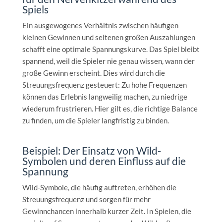
Spiels
Ein ausgewogenes Verhältnis zwischen häufigen
kleinen Gewinnen und seltenen großen Auszahlungen
schafft eine optimale Spannungskurve. Das Spiel bleibt
spannend, weil die Spieler nie genau wissen, wann der
große Gewinn erscheint. Dies wird durch die
Streuungsfrequenz gesteuert: Zu hohe Frequenzen
können das Erlebnis langweilig machen, zu niedrige
wiederum frustrieren. Hier gilt es, die richtige Balance
zu finden, um die Spieler langfristig zu binden.
Beispiel: Der Einsatz von Wild-
Symbolen und deren Einfluss auf die
Spannung
Wild-Symbole, die häufig auftreten, erhöhen die
Streuungsfrequenz und sorgen für mehr
Gewinnchancen innerhalb kurzer Zeit. In Spielen, die