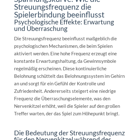
Streuungsfrequenz die
Spielerbindung beeinflusst
Psychologische Effekte: Erwartung
und Überraschung
Die Streuungsfrequenz beeinflusst maßgeblich die
psychologischen Mechanismen, die beim Spielen
aktiviert werden. Eine hohe Frequenz erzeugt eine
konstante Erwartungshaltung, da Gewinnsymbole
regelmäßig erscheinen. Diese kontinuierliche
Belohnung schüttelt das Belohnungssystem im Gehirn
an und sorgt für ein Gefühl der Kontrolle und
Zufriedenheit. Andererseits steigert eine niedrige
Frequenz die Überraschungselemente, was den
Nervenkitzel erhöht, weil die Spieler auf den großen
Treffer warten, der das Spiel zum Höhepunkt bringt.
Die Bedeutung der Streuungsfrequenz
für den Nervenkitzel während des