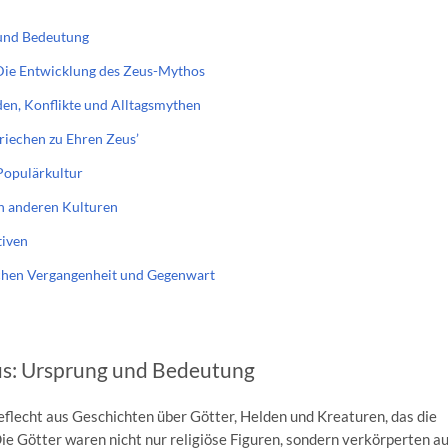
 und Bedeutung
Die Entwicklung des Zeus-Mythos
en, Konflikte und Alltagsmythen
riechen zu Ehren Zeus’
Populärkultur
in anderen Kulturen
tiven
schen Vergangenheit und Gegenwart
us: Ursprung und Bedeutung
eflecht aus Geschichten über Götter, Helden und Kreaturen, das die
e Götter waren nicht nur religiöse Figuren, sondern verkörperten a