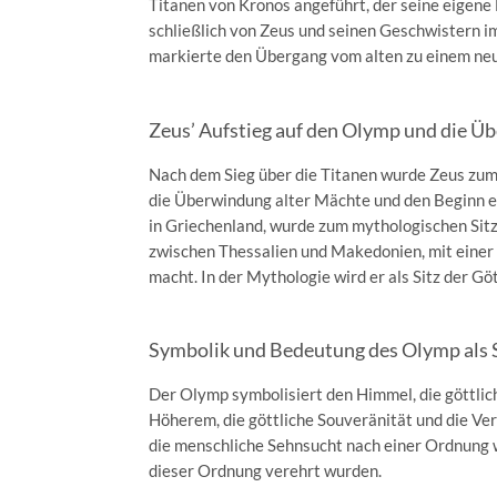
Titanen von Kronos angeführt, der seine eigene
schließlich von Zeus und seinen Geschwistern 
markierte den Übergang vom alten zu einem neu
Zeus’ Aufstieg auf den Olymp und die Ü
Nach dem Sieg über die Titanen wurde Zeus zum
die Überwindung alter Mächte und den Beginn 
in Griechenland, wurde zum mythologischen Sitz
zwischen Thessalien und Makedonien, mit einer
macht. In der Mythologie wird er als Sitz der G
Symbolik und Bedeutung des Olymp als S
Der Olymp symbolisiert den Himmel, die göttlich
Höherem, die göttliche Souveränität und die V
die menschliche Sehnsucht nach einer Ordnung wi
dieser Ordnung verehrt wurden.