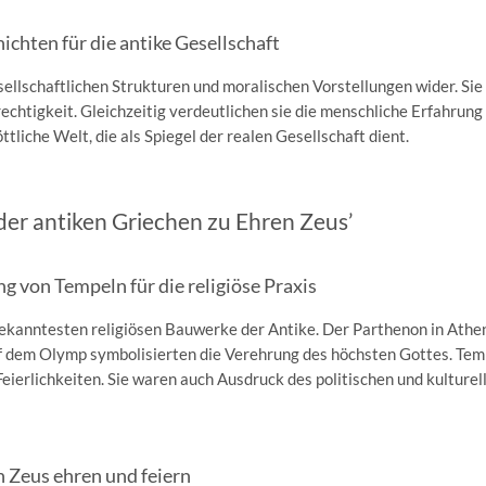
chten für die antike Gesellschaft
llschaftlichen Strukturen und moralischen Vorstellungen wider. Sie
chtigkeit. Gleichzeitig verdeutlichen sie die menschliche Erfahrung
öttliche Welt, die als Spiegel der realen Gesellschaft dient.
der antiken Griechen zu Ehren Zeus’
 von Tempeln für die religiöse Praxis
ekanntesten religiösen Bauwerke der Antike. Der Parthenon in Athen
f dem Olymp symbolisierten die Verehrung des höchsten Gottes. Tem
Feierlichkeiten. Sie waren auch Ausdruck des politischen und kulturel
n Zeus ehren und feiern