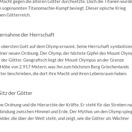
 Macht gegen die älteren Götter durchsetzte. Doch die Titanen wurd
im sogenannten Titanomachie-Kampf besiegt. Dieser epische Krieg
en Götterreich.
bernahme der Herrschaft
 obersten Gott auf dem Olymp ernannt. Seine Herrschaft symbolisie
einer neuen Ordnung. Der Olymp, der höchste Gipfel des Mount Oly
 der Götter. Geografisch liegt der Mount Olympus an der Grenze
 Höhe von 2.917 Metern, was ihn zum höchsten Berg Griechenlands
ötter beschrieben, die dort ihre Macht und ihren Lebensraum haben.
itz der Götter
e Ordnung und die Hierarchie der Kräfte. Er steht für das Streben n
erbindung zwischen Himmel und Erde. Der Mythos um den Olymp spieg
der, die über der Welt steht, und zeigt, wie die Götter als Wächter