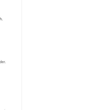
h,
der.