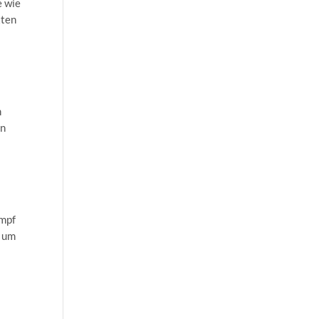
e wie
xten
m
en
ampf
n um