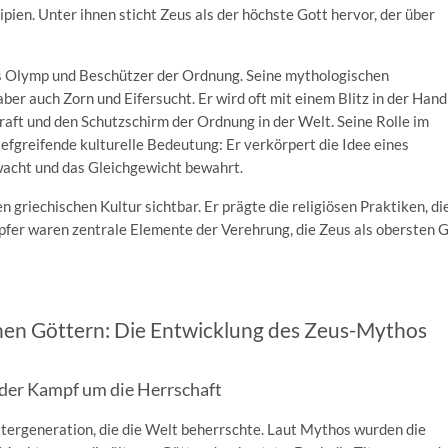
ien. Unter ihnen sticht Zeus als der höchste Gott hervor, der über
des Olymp und Beschützer der Ordnung. Seine mythologischen
er auch Zorn und Eifersucht. Er wird oft mit einem Blitz in der Hand
raft und den Schutzschirm der Ordnung in der Welt. Seine Rolle im
tiefgreifende kulturelle Bedeutung: Er verkörpert die Idee eines
wacht und das Gleichgewicht bewahrt.
 griechischen Kultur sichtbar. Er prägte die religiösen Praktiken, di
Opfer waren zentrale Elemente der Verehrung, die Zeus als obersten 
hen Göttern: Die Entwicklung des Zeus-Mythos
 der Kampf um die Herrschaft
ttergeneration, die die Welt beherrschte. Laut Mythos wurden die