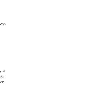
 von
 ist
pel
len