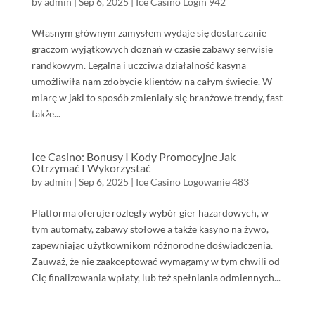
by
admin
|
Sep 6, 2025
|
Ice Casino Login 942
Własnym głównym zamysłem wydaje się dostarczanie
graczom wyjątkowych doznań w czasie zabawy serwisie
randkowym. Legalna i uczciwa działalność kasyna
umożliwiła nam zdobycie klientów na całym świecie. W
miarę w jaki to sposób zmieniały się branżowe trendy, fast
także...
Ice Casino: Bonusy I Kody Promocyjne Jak
Otrzymać I Wykorzystać
by
admin
|
Sep 6, 2025
|
Ice Casino Logowanie 483
Platforma oferuje rozległy wybór gier hazardowych, w
tym automaty, zabawy stołowe a także kasyno na żywo,
zapewniając użytkownikom różnorodne doświadczenia.
Zauważ, że nie zaakceptować wymagamy w tym chwili od
Cię finalizowania wpłaty, lub też spełniania odmiennych...