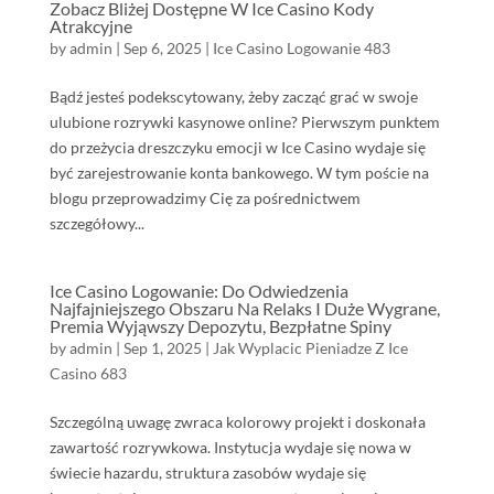
Zobacz Bliżej Dostępne W Ice Casino Kody
Atrakcyjne
by
admin
|
Sep 6, 2025
|
Ice Casino Logowanie 483
Bądź jesteś podekscytowany, żeby zacząć grać w swoje
ulubione rozrywki kasynowe online? Pierwszym punktem
do przeżycia dreszczyku emocji w Ice Casino wydaje się
być zarejestrowanie konta bankowego. W tym poście na
blogu przeprowadzimy Cię za pośrednictwem
szczegółowy...
Ice Casino Logowanie: Do Odwiedzenia
Najfajniejszego Obszaru Na Relaks I Duże Wygrane,
Premia Wyjąwszy Depozytu, Bezpłatne Spiny
by
admin
|
Sep 1, 2025
|
Jak Wyplacic Pieniadze Z Ice
Casino 683
Szczególną uwagę zwraca kolorowy projekt i doskonała
zawartość rozrywkowa. Instytucja wydaje się nowa w
świecie hazardu, struktura zasobów wydaje się